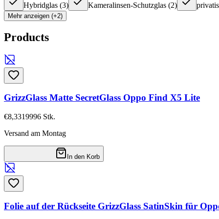
Hybridglas
(
3
)
Kameralinsen-Schutzglas
(
2
)
privati
Mehr anzeigen (+2)
Products
GrizzGlass Matte SecretGlass Oppo Find X5 Lite
€8,33
19996
Stk.
Versand am Montag
In den Korb
Folie auf der Rückseite GrizzGlass SatinSkin für Opp