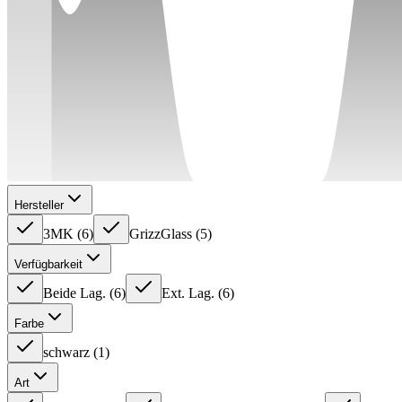
Hersteller
3MK
(
6
)
GrizzGlass
(
5
)
Verfügbarkeit
Beide Lag.
(
6
)
Ext. Lag.
(
6
)
Farbe
schwarz
(
1
)
Art