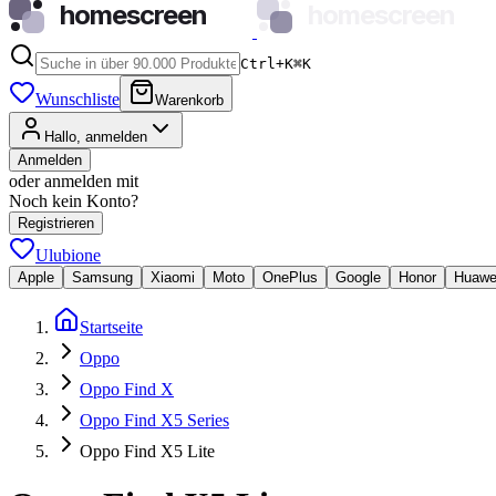
homescreen
homescreen
Ctrl+K
⌘
K
Wunschliste
Warenkorb
Hallo, anmelden
Anmelden
oder anmelden mit
Noch kein Konto?
Registrieren
Ulubione
Apple
Samsung
Xiaomi
Moto
OnePlus
Google
Honor
Huawe
Startseite
Oppo
Oppo Find X
Oppo Find X5 Series
Oppo Find X5 Lite