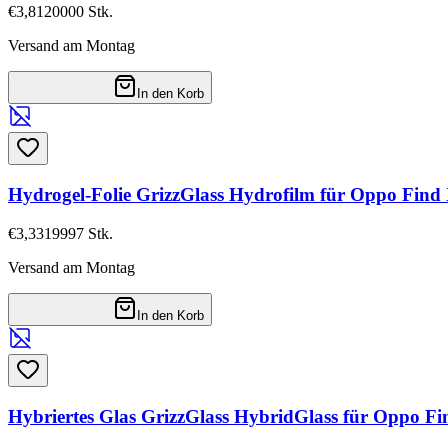
€3,81
20000
Stk.
Versand am Montag
In den Korb
Hydrogel-Folie GrizzGlass Hydrofilm für Oppo Find 
€3,33
19997
Stk.
Versand am Montag
In den Korb
Hybriertes Glas GrizzGlass HybridGlass für Oppo Fi