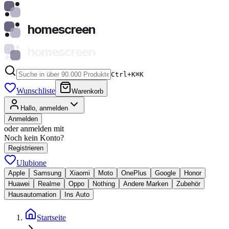
homescreen
homescreen
Ctrl+K
⌘
K
Wunschliste
Warenkorb
Hallo, anmelden
Anmelden
oder anmelden mit
Noch kein Konto?
Registrieren
Ulubione
Apple
Samsung
Xiaomi
Moto
OnePlus
Google
Honor
Huawei
Realme
Oppo
Nothing
Andere Marken
Zubehör
Hausautomation
Ins Auto
Startseite