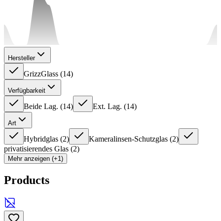
Hersteller
GrizzGlass
(
14
)
Verfügbarkeit
Beide Lag.
(
14
)
Ext. Lag.
(
14
)
Art
Hybridglas
(
2
)
Kameralinsen-Schutzglas
(
2
)
privatisierendes Glas
(
2
)
Mehr anzeigen (+1)
Products