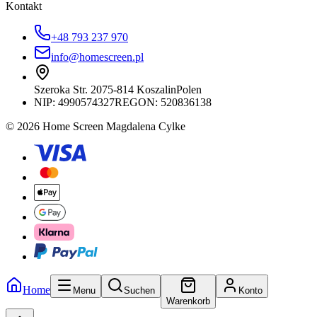
Kontakt
+48 793 237 970
info@homescreen.pl
Szeroka Str. 20
75-814 Koszalin
Polen
NIP:
4990574327
REGON: 520836138
© 2026 Home Screen Magdalena Cylke
Home
Menu
Suchen
Konto
Warenkorb