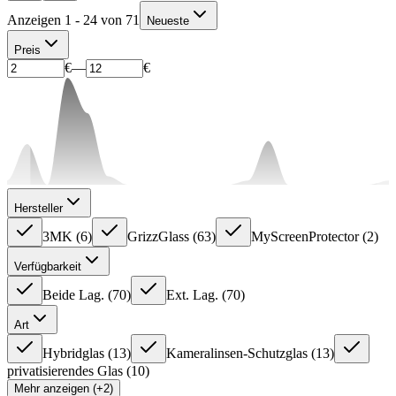
Anzeigen 1 - 24 von 71
Neueste
Preis
€
—
€
Hersteller
3MK
(
6
)
GrizzGlass
(
63
)
MyScreenProtector
(
2
)
Verfügbarkeit
Beide Lag.
(
70
)
Ext. Lag.
(
70
)
Art
Hybridglas
(
13
)
Kameralinsen-Schutzglas
(
13
)
privatisierendes Glas
(
10
)
Mehr anzeigen (+2)