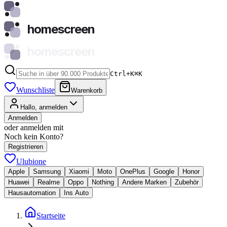
homescreen
homescreen
Ctrl+K
⌘
K
Wunschliste
Warenkorb
Hallo, anmelden
Anmelden
oder anmelden mit
Noch kein Konto?
Registrieren
Ulubione
Apple
Samsung
Xiaomi
Moto
OnePlus
Google
Honor
Huawei
Realme
Oppo
Nothing
Andere Marken
Zubehör
Hausautomation
Ins Auto
Startseite