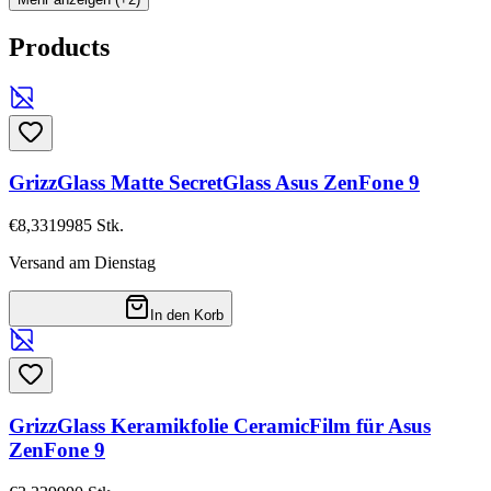
Products
GrizzGlass Matte SecretGlass Asus ZenFone 9
€8,33
19985
Stk.
Versand am Dienstag
In den Korb
GrizzGlass Keramikfolie CeramicFilm für Asus
ZenFone 9