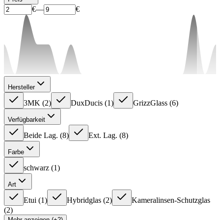
€
—
€
Hersteller
3MK
(
2
)
DuxDucis
(
1
)
GrizzGlass
(
6
)
Verfügbarkeit
Beide Lag.
(
8
)
Ext. Lag.
(
8
)
Farbe
schwarz
(
1
)
Art
Etui
(
1
)
Hybridglas
(
2
)
Kameralinsen-Schutzglas
(
2
)
Mehr anzeigen (+2)