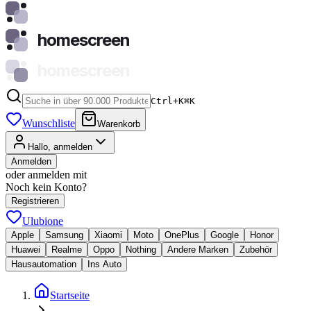
homescreen
homescreen
Ctrl+K
⌘
K
Wunschliste
Warenkorb
Hallo, anmelden
Anmelden
oder anmelden mit
Noch kein Konto?
Registrieren
Ulubione
Apple
Samsung
Xiaomi
Moto
OnePlus
Google
Honor
Huawei
Realme
Oppo
Nothing
Andere Marken
Zubehör
Hausautomation
Ins Auto
Startseite