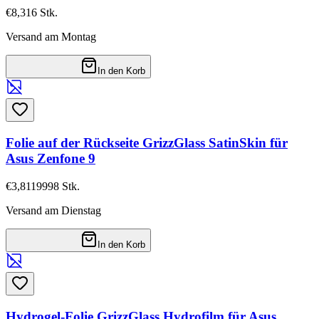
€8,31
6
Stk.
Versand am Montag
In den Korb
Folie auf der Rückseite GrizzGlass SatinSkin für
Asus Zenfone 9
€3,81
19998
Stk.
Versand am Dienstag
In den Korb
Hydrogel-Folie GrizzGlass Hydrofilm für Asus