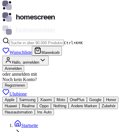
homescreen
homescreen
Ctrl+K
⌘
K
Wunschliste
Warenkorb
Hallo, anmelden
Anmelden
oder anmelden mit
Noch kein Konto?
Registrieren
Ulubione
Apple
Samsung
Xiaomi
Moto
OnePlus
Google
Honor
Huawei
Realme
Oppo
Nothing
Andere Marken
Zubehör
Hausautomation
Ins Auto
Startseite