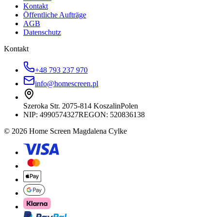
Kontakt
Öffentliche Aufträge
AGB
Datenschutz
Kontakt
+48 793 237 970
info@homescreen.pl
Szeroka Str. 20
75-814 Koszalin
Polen
NIP:
4990574327
REGON: 520836138
© 2026 Home Screen Magdalena Cylke