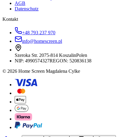
AGB
Datenschutz
Kontakt
+48 793 237 970
info@homescreen.pl
Szeroka Str. 20
75-814 Koszalin
Polen
NIP:
4990574327
REGON: 520836138
© 2026 Home Screen Magdalena Cylke