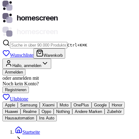
homescreen
homescreen
Ctrl+K
⌘
K
Wunschliste
Warenkorb
Hallo, anmelden
Anmelden
oder anmelden mit
Noch kein Konto?
Registrieren
Ulubione
Apple
Samsung
Xiaomi
Moto
OnePlus
Google
Honor
Huawei
Realme
Oppo
Nothing
Andere Marken
Zubehör
Hausautomation
Ins Auto
Startseite