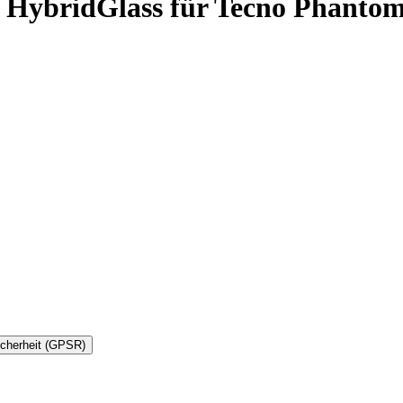
s HybridGlass für Tecno Phanto
icherheit (GPSR)