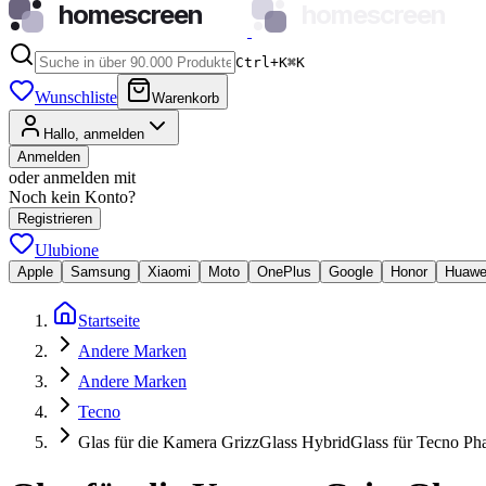
homescreen
homescreen
Ctrl+K
⌘
K
Wunschliste
Warenkorb
Hallo, anmelden
Anmelden
oder anmelden mit
Noch kein Konto?
Registrieren
Ulubione
Apple
Samsung
Xiaomi
Moto
OnePlus
Google
Honor
Huawe
Startseite
Andere Marken
Andere Marken
Tecno
Glas für die Kamera GrizzGlass HybridGlass für Tecno P