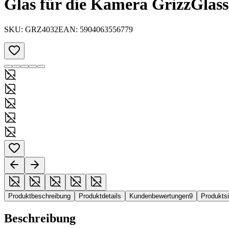
Glas für die Kamera GrizzGlas
SKU:
GRZ4032
EAN:
5904063556779
Produktbeschreibung
Produktdetails
Kundenbewertungen
9
Produkts
Beschreibung