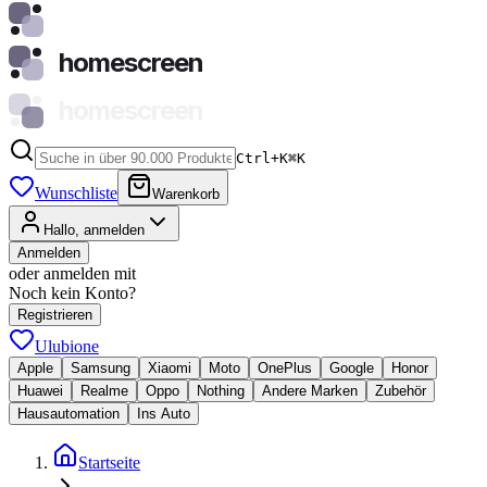
homescreen
homescreen
Ctrl+K
⌘
K
Wunschliste
Warenkorb
Hallo, anmelden
Anmelden
oder anmelden mit
Noch kein Konto?
Registrieren
Ulubione
Apple
Samsung
Xiaomi
Moto
OnePlus
Google
Honor
Huawei
Realme
Oppo
Nothing
Andere Marken
Zubehör
Hausautomation
Ins Auto
Startseite