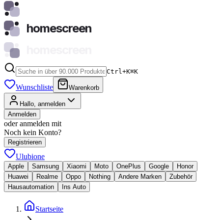
homescreen
homescreen
Ctrl+K
⌘
K
Wunschliste
Warenkorb
Hallo, anmelden
Anmelden
oder anmelden mit
Noch kein Konto?
Registrieren
Ulubione
Apple
Samsung
Xiaomi
Moto
OnePlus
Google
Honor
Huawei
Realme
Oppo
Nothing
Andere Marken
Zubehör
Hausautomation
Ins Auto
Startseite