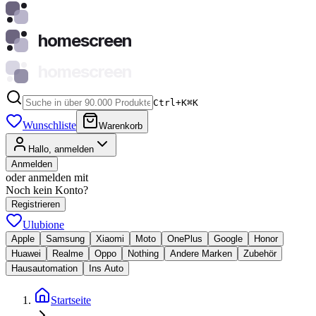
homescreen
homescreen
Ctrl+K
⌘
K
Wunschliste
Warenkorb
Hallo, anmelden
Anmelden
oder anmelden mit
Noch kein Konto?
Registrieren
Ulubione
Apple
Samsung
Xiaomi
Moto
OnePlus
Google
Honor
Huawei
Realme
Oppo
Nothing
Andere Marken
Zubehör
Hausautomation
Ins Auto
Startseite