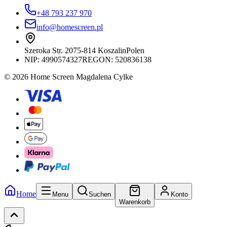
+48 793 237 970
info@homescreen.pl
Szeroka Str. 20
75-814 Koszalin
Polen
NIP:
4990574327
REGON: 520836138
© 2026 Home Screen Magdalena Cylke
Home
Menu
Suchen
Konto
Warenkorb