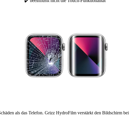
✔️ beeinflusst nicht die Touch-Funktionalität
r Schäden als das Telefon. Grizz HydroFilm verstärkt den Bildschirm bei