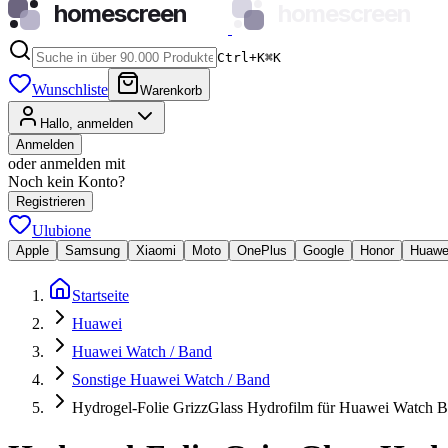
homescreen
homescreen
Ctrl+K
⌘
K
Wunschliste
Warenkorb
Hallo, anmelden
Anmelden
oder anmelden mit
Noch kein Konto?
Registrieren
Ulubione
Apple
Samsung
Xiaomi
Moto
OnePlus
Google
Honor
Huawe
Startseite
Huawei
Huawei Watch / Band
Sonstige Huawei Watch / Band
Hydrogel-Folie GrizzGlass Hydrofilm für Huawei Watch 