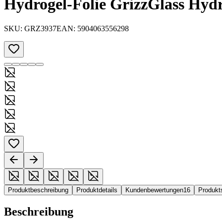
Hydrogel-Folie GrizzGlass Hyd
SKU:
GRZ3937
EAN:
5904063556298
Produktbeschreibung
Produktdetails
Kundenbewertungen
16
Produkt
Beschreibung