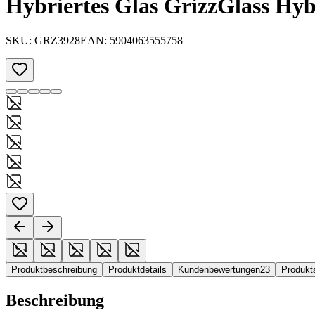
Hybriertes Glas GrizzGlass Hy
SKU:
GRZ3928
EAN:
5904063555758
Produktbeschreibung
Produktdetails
Kundenbewertungen
23
Produkt
Beschreibung