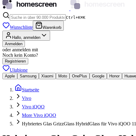
homescreen
homescreen
Ctrl+K
⌘
K
Wunschliste
Warenkorb
Hallo, anmelden
Anmelden
oder anmelden mit
Noch kein Konto?
Registrieren
Ulubione
Apple
Samsung
Xiaomi
Moto
OnePlus
Google
Honor
Huawe
Startseite
Vivo
Vivo iQOO
More Vivo iQOO
Hybriertes Glas GrizzGlass HybridGlass für Vivo iQOO 1