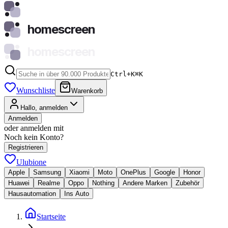
homescreen
homescreen
Ctrl+K
⌘
K
Wunschliste
Warenkorb
Hallo, anmelden
Anmelden
oder anmelden mit
Noch kein Konto?
Registrieren
Ulubione
Apple
Samsung
Xiaomi
Moto
OnePlus
Google
Honor
Huawei
Realme
Oppo
Nothing
Andere Marken
Zubehör
Hausautomation
Ins Auto
Startseite