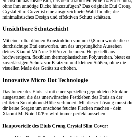
Suchst du das ideale Etui, das dein Xiaomi Mi Note 10/Pro schützt,
ohne ihm unnötige Dicke hinzuzufügen? Das originale Etui Crong
Crystal Slim Cover ist eine ausgezeichnete Wahl für alle, die
minimalistisches Design und effektiven Schutz schätzen.
Unsichtbare Schutzschicht
Mit einer ultra dünnen Konstruktion von nur 0,8 mm wurde dieses
durchsichtige Etui entworfen, um das ursprüngliche Aussehen
deines Xiaomi Mi Note 10/Pro zu betonen. Hergestellt aus
hochwertigem, flexiblem thermoplastischem Polyurethan, bietet es
zuverlässigen Schutz vor Kratzern und kleinen Stößen, ohne die
visuellen Maße des Geräts zu erhöhen.
Innovative Micro Dot Technologie
Das Innere des Etuis ist mit einer speziellen gepunkteten Struktur
ausgestattet, die das unerwünschte Festkleben des Etuis an der
erhitzten Smartphone-Hülle verhindert. Mit dieser Lösung musst du
dir keine Sorgen um unschöne feuchte Flecken machen - dein
Xiaomi Mi Note 10/Pro wird immer perfekt aussehen.
Hauptvorteile des Etuis Crong Crystal Slim Cover: