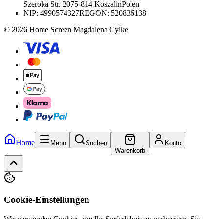
Szeroka Str. 20
75-814 Koszalin
Polen
NIP:
4990574327
REGON: 520836138
© 2026 Home Screen Magdalena Cylke
Home
Menu
Suchen
Konto
Warenkorb
Cookie-Einstellungen
Wir verwenden Cookies, um Ihr Surferlebnis zu verbessern. Sie