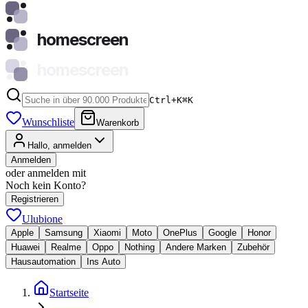
homescreen
homescreen
Ctrl+K
⌘
K
Wunschliste
Warenkorb
Hallo, anmelden
Anmelden
oder anmelden mit
Noch kein Konto?
Registrieren
Ulubione
Apple
Samsung
Xiaomi
Moto
OnePlus
Google
Honor
Huawei
Realme
Oppo
Nothing
Andere Marken
Zubehör
Hausautomation
Ins Auto
Startseite