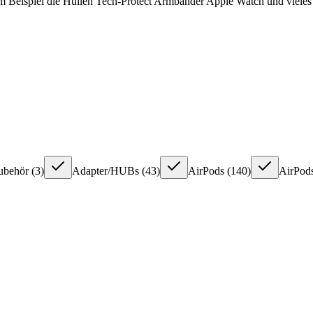
zum Beispiel die Hüllen Tech-Protect Armbänder Apple Watch und vieles
ubehör
(
3
)
Adapter/HUBs
(
43
)
AirPods
(
140
)
AirPods