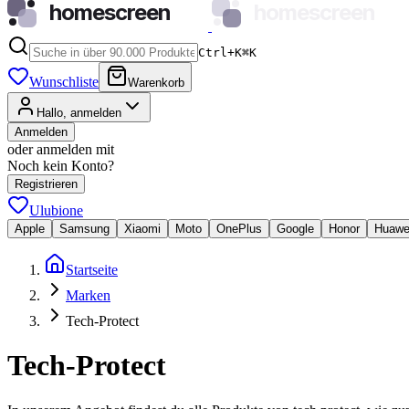
homescreen
homescreen
Ctrl+K
⌘
K
Wunschliste
Warenkorb
Hallo, anmelden
Anmelden
oder anmelden mit
Noch kein Konto?
Registrieren
Ulubione
Apple
Samsung
Xiaomi
Moto
OnePlus
Google
Honor
Huawe
Startseite
Marken
Tech-Protect
Tech-Protect