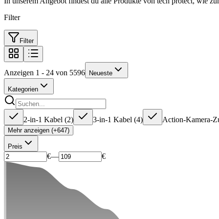
In unserem Angebot findest du alle Produkte von tech protect, wie 
Filter
Filter
Anzeigen 1 - 24 von 5596
Neueste
Kategorien
2-in-1 Kabel
(
2
)
3-in-1 Kabel
(
4
)
Action-Kamera-Z
Mehr anzeigen (+647)
Preis
€
—
€