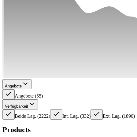
Angebote
Angebote
(
55
)
Verfügbarkeit
Beide Lag.
(
2222
)
Int. Lag.
(
332
)
Ext. Lag.
(
1890
)
Products