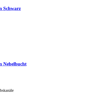
on Schwarz
n Nebelbucht
ebskanäle