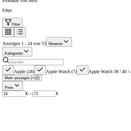
Produkte von Moft
Filter
Filter
Anzeigen 1 - 24 von 53
Neueste
Kategorien
Apple
(
28
)
Apple Watch
(
7
)
Apple Watch 38 / 40 / 
Mehr anzeigen (+22)
Preis
€
—
€