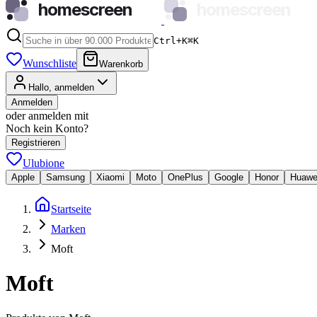
homescreen
homescreen
Ctrl+K
⌘
K
Wunschliste
Warenkorb
Hallo, anmelden
Anmelden
oder anmelden mit
Noch kein Konto?
Registrieren
Ulubione
Apple
Samsung
Xiaomi
Moto
OnePlus
Google
Honor
Huawe
Startseite
Marken
Moft
Moft