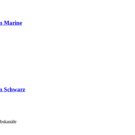
n Marine
on Schwarz
ebskanäle