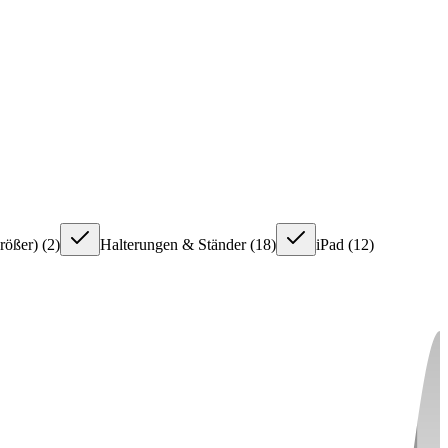
rößer)
(
2
)
Halterungen & Ständer
(
18
)
iPad
(
12
)