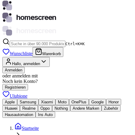
homescreen
homescreen
Ctrl+K
⌘
K
Wunschliste
Warenkorb
Hallo, anmelden
Anmelden
oder anmelden mit
Noch kein Konto?
Registrieren
Ulubione
Apple
Samsung
Xiaomi
Moto
OnePlus
Google
Honor
Huawei
Realme
Oppo
Nothing
Andere Marken
Zubehör
Hausautomation
Ins Auto
Startseite