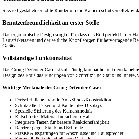
Speziell gestaltete erhöhte Ränder um die Kamera schützen effekti
Benutzerfreundlichkeit an erster Stelle
Das ergonomische Design sorgt dafür, dass das Etui perfekt in der Hand
Lautstärketasten und der seitliche Knopf sorgen für hervorragende R
Geräts.
Vollständige Funktionalität
Das Crong Defender Case ist vollständig kompatibel mit dem kabell
Design des Etuis das Eindringen von Schmutz und Staub ins Innere, w
Wichtige Merkmale des Crong Defender Case:
Fortschrittliche hybride Anti-Shock-Konstruktion
Schutz aller Ecken und Kanten des Displays
Spezielle Sicherung des Kameramoduls
Rutschfestes Material für sicheren Halt
Integrierte Tasten für bessere Reaktionsfähigkeit
Barriere gegen Staub und Schmutz
Präzise Aussparungen für Anschlüsse und Lautsprecher
Kompatibilität mit kabellosem Qi-Laden