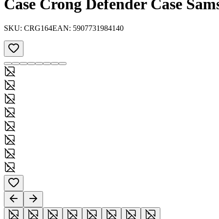
Case Crong Defender Case Sams
SKU:
CRG164
EAN:
5907731984140