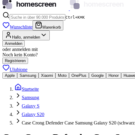
homescreen
homescreen
Ctrl+K
⌘
K
Wunschliste
Warenkorb
Hallo, anmelden
Anmelden
oder anmelden mit
Noch kein Konto?
Registrieren
Ulubione
Apple
Samsung
Xiaomi
Moto
OnePlus
Google
Honor
Huawe
Startseite
Samsung
Galaxy S
Galaxy S20
Case Crong Defender Case Samsung Galaxy S20 (schwarz