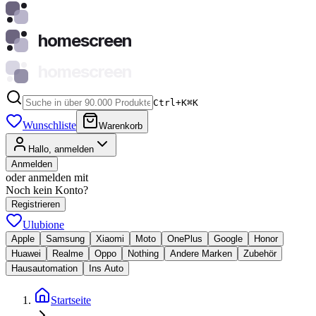
homescreen
homescreen
Ctrl+K
⌘
K
Wunschliste
Warenkorb
Hallo, anmelden
Anmelden
oder anmelden mit
Noch kein Konto?
Registrieren
Ulubione
Apple
Samsung
Xiaomi
Moto
OnePlus
Google
Honor
Huawei
Realme
Oppo
Nothing
Andere Marken
Zubehör
Hausautomation
Ins Auto
Startseite