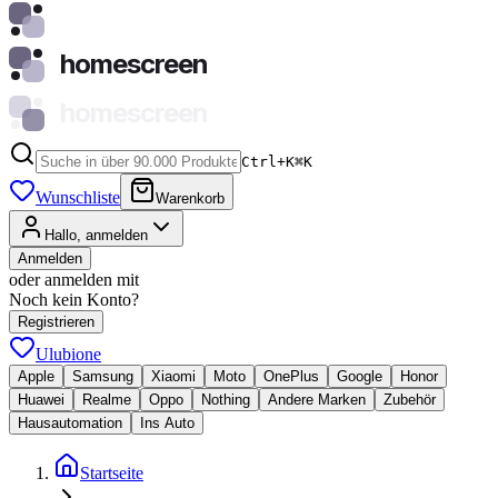
homescreen
homescreen
Ctrl+K
⌘
K
Wunschliste
Warenkorb
Hallo, anmelden
Anmelden
oder anmelden mit
Noch kein Konto?
Registrieren
Ulubione
Apple
Samsung
Xiaomi
Moto
OnePlus
Google
Honor
Huawei
Realme
Oppo
Nothing
Andere Marken
Zubehör
Hausautomation
Ins Auto
Startseite