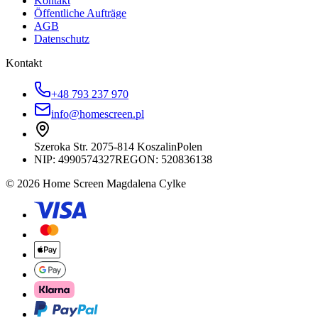
Kontakt
Öffentliche Aufträge
AGB
Datenschutz
Kontakt
+48 793 237 970
info@homescreen.pl
Szeroka Str. 20
75-814 Koszalin
Polen
NIP:
4990574327
REGON: 520836138
© 2026 Home Screen Magdalena Cylke