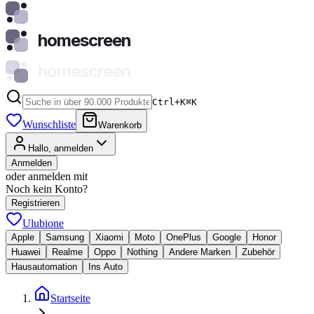
homescreen
homescreen
Ctrl+K
⌘
K
Wunschliste
Warenkorb
Hallo, anmelden
Anmelden
oder anmelden mit
Noch kein Konto?
Registrieren
Ulubione
Apple
Samsung
Xiaomi
Moto
OnePlus
Google
Honor
Huawei
Realme
Oppo
Nothing
Andere Marken
Zubehör
Hausautomation
Ins Auto
Startseite