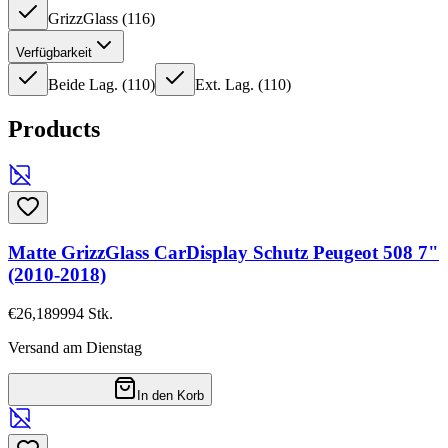
GrizzGlass
(
116
)
Verfügbarkeit
Beide Lag.
(
110
)
Ext. Lag.
(
110
)
Products
Matte GrizzGlass CarDisplay Schutz Peugeot 508 7"
(2010-2018)
€26,18
9994
Stk.
Versand am Dienstag
In den Korb