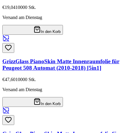
€19,04
10000
Stk.
Versand am Dienstag
In den Korb
GrizzGlass PianoSkin Matte Innenraumfolie für
Peugeot 508 Automat (2010-2018) [5in1]
€47,60
10000
Stk.
Versand am Dienstag
In den Korb