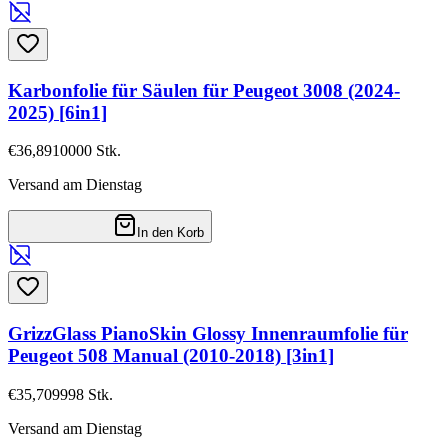
Karbonfolie für Säulen für Peugeot 3008 (2024-
2025) [6in1]
€36,89
10000
Stk.
Versand am Dienstag
In den Korb
GrizzGlass PianoSkin Glossy Innenraumfolie für
Peugeot 508 Manual (2010-2018) [3in1]
€35,70
9998
Stk.
Versand am Dienstag