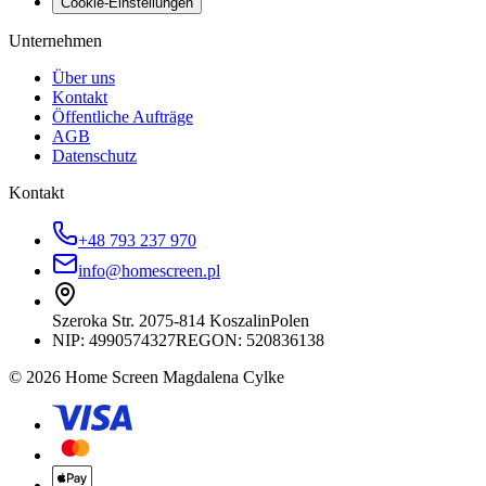
Cookie-Einstellungen
Unternehmen
Über uns
Kontakt
Öffentliche Aufträge
AGB
Datenschutz
Kontakt
+48 793 237 970
info@homescreen.pl
Szeroka Str. 20
75-814 Koszalin
Polen
NIP:
4990574327
REGON: 520836138
© 2026 Home Screen Magdalena Cylke