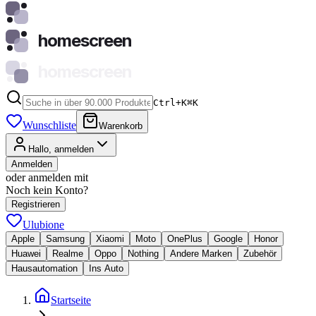
homescreen
homescreen
Ctrl+K
⌘
K
Wunschliste
Warenkorb
Hallo, anmelden
Anmelden
oder anmelden mit
Noch kein Konto?
Registrieren
Ulubione
Apple
Samsung
Xiaomi
Moto
OnePlus
Google
Honor
Huawei
Realme
Oppo
Nothing
Andere Marken
Zubehör
Hausautomation
Ins Auto
Startseite