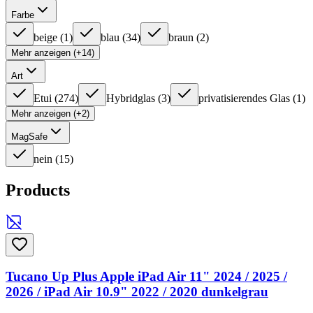
Farbe
beige
(
1
)
blau
(
34
)
braun
(
2
)
Mehr anzeigen (+14)
Art
Etui
(
274
)
Hybridglas
(
3
)
privatisierendes Glas
(
1
)
Mehr anzeigen (+2)
MagSafe
nein
(
15
)
Products
Tucano Up Plus Apple iPad Air 11" 2024 / 2025 /
2026 / iPad Air 10.9" 2022 / 2020 dunkelgrau