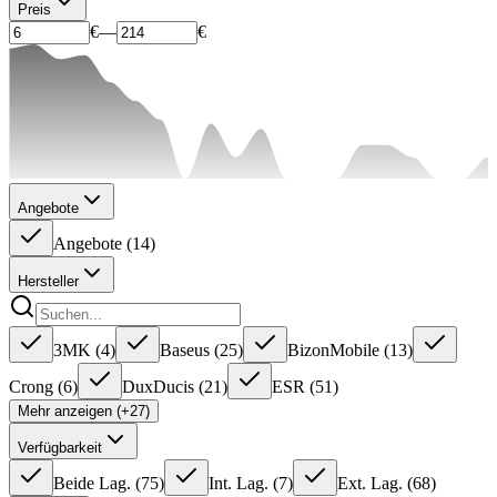
Preis
€
—
€
Angebote
Angebote
(
14
)
Hersteller
3MK
(
4
)
Baseus
(
25
)
BizonMobile
(
13
)
Crong
(
6
)
DuxDucis
(
21
)
ESR
(
51
)
Mehr anzeigen (+27)
Verfügbarkeit
Beide Lag.
(
75
)
Int. Lag.
(
7
)
Ext. Lag.
(
68
)