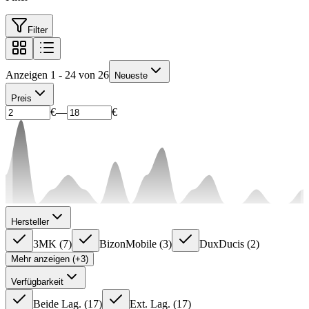
Filter
Anzeigen 1 - 24 von 26
Neueste
Preis
€
—
€
Hersteller
3MK
(
7
)
BizonMobile
(
3
)
DuxDucis
(
2
)
Mehr anzeigen (+3)
Verfügbarkeit
Beide Lag.
(
17
)
Ext. Lag.
(
17
)