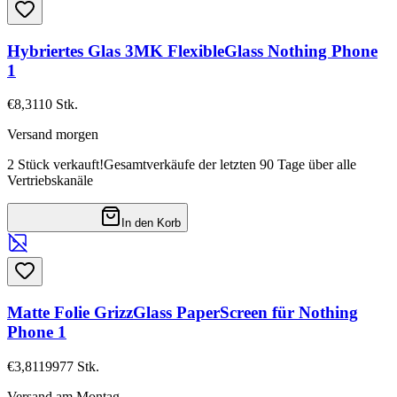
Hybriertes Glas 3MK FlexibleGlass Nothing Phone
1
€8,31
10
Stk.
Versand morgen
2 Stück verkauft!
Gesamtverkäufe der letzten 90 Tage über alle
Vertriebskanäle
In den Korb
Matte Folie GrizzGlass PaperScreen für Nothing
Phone 1
€3,81
19977
Stk.
Versand am Montag