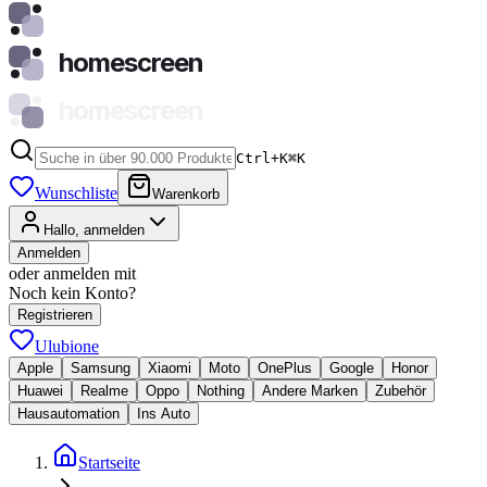
homescreen
homescreen
Ctrl+K
⌘
K
Wunschliste
Warenkorb
Hallo, anmelden
Anmelden
oder anmelden mit
Noch kein Konto?
Registrieren
Ulubione
Apple
Samsung
Xiaomi
Moto
OnePlus
Google
Honor
Huawei
Realme
Oppo
Nothing
Andere Marken
Zubehör
Hausautomation
Ins Auto
Startseite