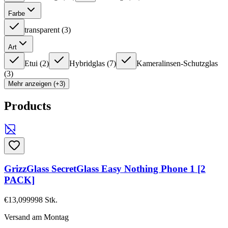
Farbe
transparent
(
3
)
Art
Etui
(
2
)
Hybridglas
(
7
)
Kameralinsen-Schutzglas
(
3
)
Mehr anzeigen (+3)
Products
GrizzGlass SecretGlass Easy Nothing Phone 1 [2
PACK]
€13,09
9998
Stk.
Versand am Montag