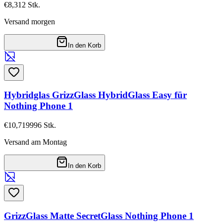
€8,31
2
Stk.
Versand morgen
In den Korb
Hybridglas GrizzGlass HybridGlass Easy für
Nothing Phone 1
€10,71
9996
Stk.
Versand am Montag
In den Korb
GrizzGlass Matte SecretGlass Nothing Phone 1