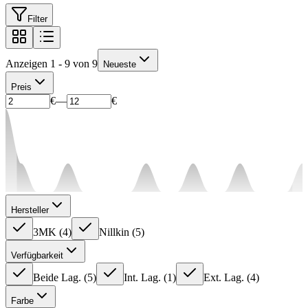
Filter
Anzeigen 1 - 9 von 9
Neueste
Preis
€
—
€
Hersteller
3MK
(
4
)
Nillkin
(
5
)
Verfügbarkeit
Beide Lag.
(
5
)
Int. Lag.
(
1
)
Ext. Lag.
(
4
)
Farbe