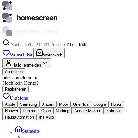
homescreen
homescreen
Ctrl+K
⌘
K
Wunschliste
Warenkorb
Hallo, anmelden
Anmelden
oder anmelden mit
Noch kein Konto?
Registrieren
Ulubione
Apple
Samsung
Xiaomi
Moto
OnePlus
Google
Honor
Huawei
Realme
Oppo
Nothing
Andere Marken
Zubehör
Hausautomation
Ins Auto
Startseite