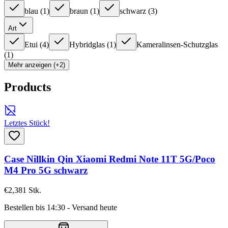
blau
(
1
)
braun
(
1
)
schwarz
(
3
)
Art
Etui
(
4
)
Hybridglas
(
1
)
Kameralinsen-Schutzglas
(
1
)
Mehr anzeigen (+2)
Products
Letztes Stück!
Case Nillkin Qin Xiaomi Redmi Note 11T 5G/Poco
M4 Pro 5G schwarz
€2,38
1
Stk.
Bestellen bis 14:30 - Versand heute