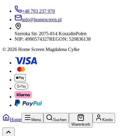
+48 793 237 970
info@homescreen.pl
Szeroka Str. 20
75-814 Koszalin
Polen
NIP:
4990574327
REGON: 520836138
© 2026 Home Screen Magdalena Cylke
Home
Menu
Suchen
Konto
Warenkorb