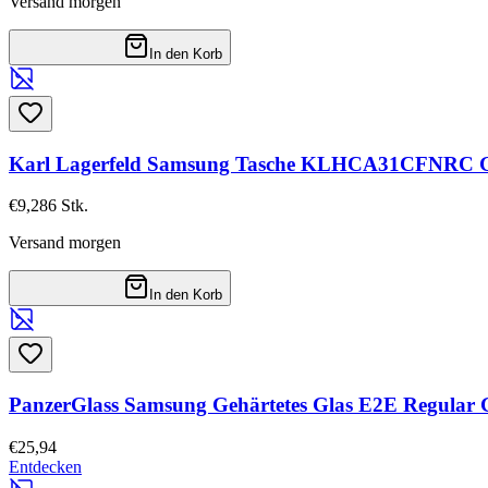
Versand morgen
In den Korb
Karl Lagerfeld Samsung Tasche KLHCA31CFNRC Gal
€9,28
6
Stk.
Versand morgen
In den Korb
PanzerGlass Samsung Gehärtetes Glas E2E Regular 
€25,94
Entdecken