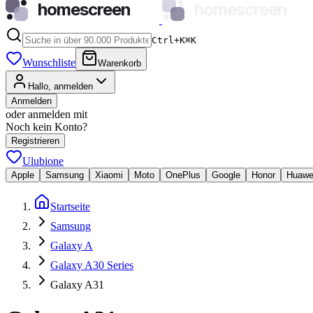
homescreen
homescreen
Ctrl+K
⌘
K
Wunschliste
Warenkorb
Hallo, anmelden
Anmelden
oder anmelden mit
Noch kein Konto?
Registrieren
Ulubione
Apple
Samsung
Xiaomi
Moto
OnePlus
Google
Honor
Huawe
Startseite
Samsung
Galaxy A
Galaxy A30 Series
Galaxy A31