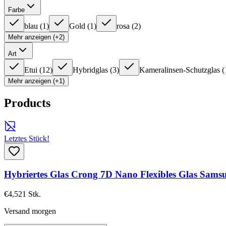
Farbe
blau
(
1
)
Gold
(
1
)
rosa
(
2
)
Mehr anzeigen (+2)
Art
Etui
(
12
)
Hybridglas
(
3
)
Kameralinsen-Schutzglas
(
Mehr anzeigen (+1)
Products
Letztes Stück!
Hybriertes Glas Crong 7D Nano Flexibles Glas Sam
€4,52
1
Stk.
Versand morgen