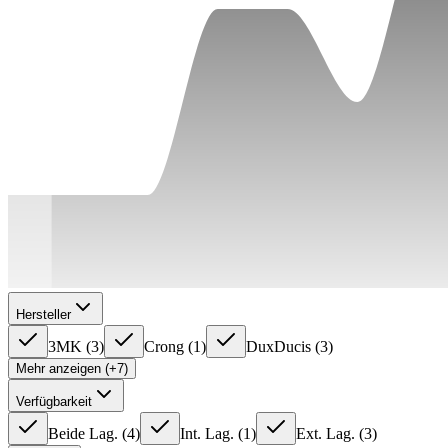
Hersteller
3MK
(
3
)
Crong
(
1
)
DuxDucis
(
3
)
Mehr anzeigen (+7)
Verfügbarkeit
Beide Lag.
(
4
)
Int. Lag.
(
1
)
Ext. Lag.
(
3
)