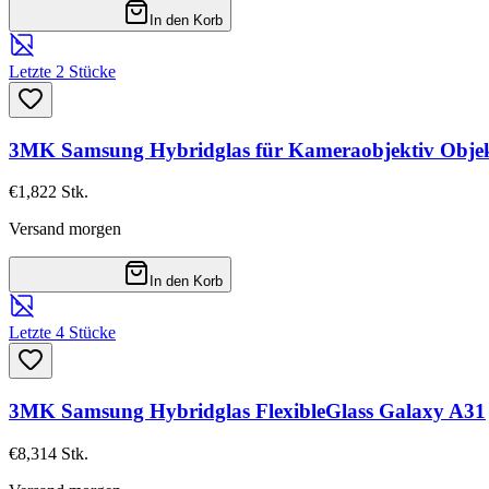
In den Korb
Letzte 2 Stücke
3MK Samsung Hybridglas für Kameraobjektiv Objek
€1,82
2
Stk.
Versand morgen
In den Korb
Letzte 4 Stücke
3MK Samsung Hybridglas FlexibleGlass Galaxy A31
€8,31
4
Stk.