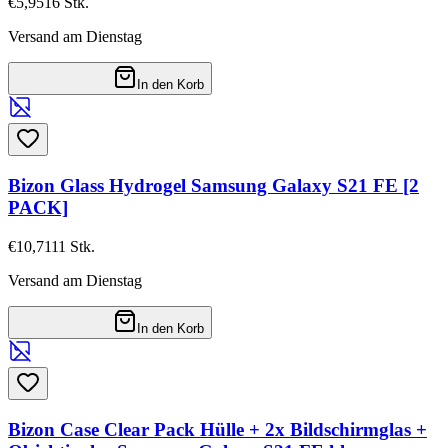
€5,95
16
Stk.
Versand am Dienstag
In den Korb
Bizon Glass Hydrogel Samsung Galaxy S21 FE [2
PACK]
€10,71
11
Stk.
Versand am Dienstag
In den Korb
Bizon Case Clear Pack Hülle + 2x Bildschirmglas +