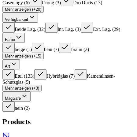
Caseology
(
6
)
Crong
(
3
)
DuxDucis
(
13
)
Mehr anzeigen (+20)
Verfügbarkeit
Beide Lag.
(
32
)
Int. Lag.
(
3
)
Ext. Lag.
(
29
)
Farbe
beige
(
1
)
blau
(
7
)
braun
(
2
)
Mehr anzeigen (+15)
Art
Etui
(
133
)
Hybridglas
(
7
)
Kameralinsen-
Schutzglas
(
5
)
Mehr anzeigen (+3)
MagSafe
nein
(
2
)
Products