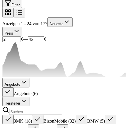
Filter
Anzeigen 1 - 24 von 177
Neueste
Preis
€
—
€
Angebote
Angebote
(
6
)
Hersteller
3MK
(
18
)
BizonMobile
(
32
)
BMW
(
5
)