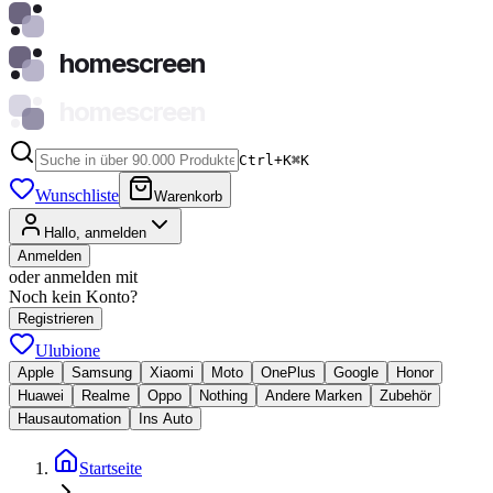
homescreen
homescreen
Ctrl+K
⌘
K
Wunschliste
Warenkorb
Hallo, anmelden
Anmelden
oder anmelden mit
Noch kein Konto?
Registrieren
Ulubione
Apple
Samsung
Xiaomi
Moto
OnePlus
Google
Honor
Huawei
Realme
Oppo
Nothing
Andere Marken
Zubehör
Hausautomation
Ins Auto
Startseite