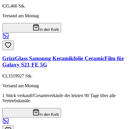
€35,46
6
Stk.
Versand am Montag
In den Korb
GrizzGlass Samsung Keramikfolie CeramicFilm für
Galaxy S21 FE 5G
€3,33
19927
Stk.
Versand am Montag
1 Stück verkauft!
Gesamtverkäufe der letzten 90 Tage über alle
Vertriebskanäle
In den Korb