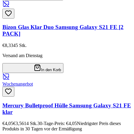
Bizon Glas Klar Duo Samsung Galaxy S21 FE [2
PACK]
€8,33
45
Stk.
Versand am Dienstag
In den Korb
Wochenangebot
Mercury Bulletproof Hülle Samsung Galaxy S21 FE
klar
€4,05
€3,56
14
Stk.
30-Tage-Preis: €4,05
Niedrigster Preis dieses
Produkts in 30 Tagen vor der Ermäßigung