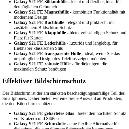
Galaxy S21 FE Silikonhülle
- leicht und flexibel, ideal für
den täglichen Gebrauch
Galaxy S21 FE Magnethülle
- kombiniert Funktionalität mit
modernem Design
Galaxy S21 FE Buchhülle
- elegant und praktisch, mit
zusätzlichem Bildschirm-Schutz
Galaxy S21 FE Klapphülle
- bietet vollständigen Schutz und
Platz für Karten
Galaxy S21 FE Lederhülle
- luxuriös und langlebig, für
Liebhaber klassischen Stils
Galaxy S21 FE transparente Hülle
- ideal, wenn Sie das
ursprüngliche Design des Telefons zeigen möchten
Galaxy S21 FE robuste Hülle
- für diejenigen, die
maximalen Schutz benötigen
Effektiver Bildschirmschutz
Der Bildschirm ist der am stärksten beschädigungsanfällige Teil des
Smartphones. Daher bieten wir eine breite Auswahl an Produkten,
die den Bildschirm schützen:
Galaxy S21 FE gehärtetes Glas
- bietet den höchsten Schutz
vor Kratzern und Stößen
Galaxy S21 FE Schutzfolie
- eine flexible Alternative für
diejenigen, die eine dünnere Schutzschicht bevorzugen