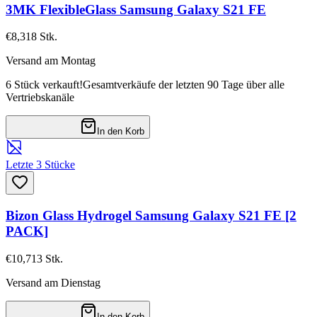
3MK FlexibleGlass Samsung Galaxy S21 FE
€8,31
8
Stk.
Versand am Montag
6 Stück verkauft!
Gesamtverkäufe der letzten 90 Tage über alle
Vertriebskanäle
In den Korb
Letzte 3 Stücke
Bizon Glass Hydrogel Samsung Galaxy S21 FE [2
PACK]
€10,71
3
Stk.
Versand am Dienstag
In den Korb