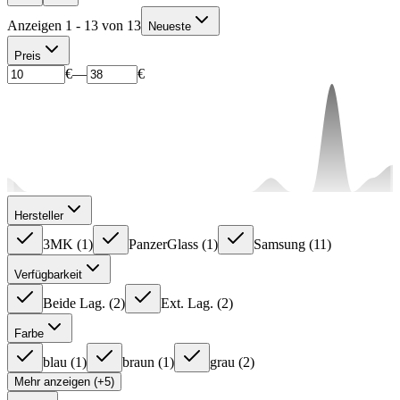
Anzeigen 1 - 13 von 13
Neueste
Preis
€
—
€
Hersteller
3MK
(
1
)
PanzerGlass
(
1
)
Samsung
(
11
)
Verfügbarkeit
Beide Lag.
(
2
)
Ext. Lag.
(
2
)
Farbe
blau
(
1
)
braun
(
1
)
grau
(
2
)
Mehr anzeigen (+5)