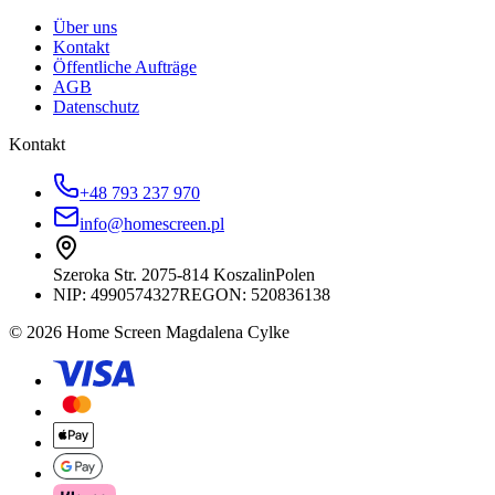
Über uns
Kontakt
Öffentliche Aufträge
AGB
Datenschutz
Kontakt
+48 793 237 970
info@homescreen.pl
Szeroka Str. 20
75-814 Koszalin
Polen
NIP:
4990574327
REGON: 520836138
© 2026 Home Screen Magdalena Cylke