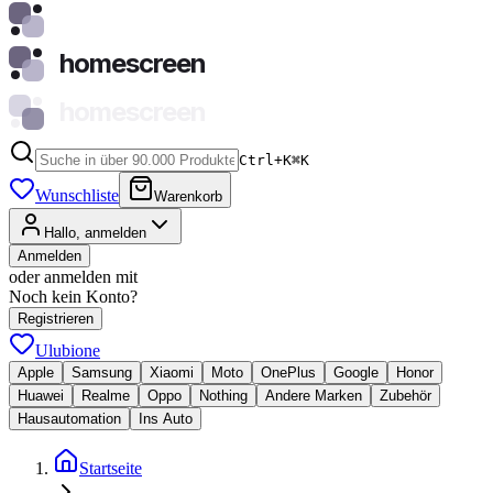
homescreen
homescreen
Ctrl+K
⌘
K
Wunschliste
Warenkorb
Hallo, anmelden
Anmelden
oder anmelden mit
Noch kein Konto?
Registrieren
Ulubione
Apple
Samsung
Xiaomi
Moto
OnePlus
Google
Honor
Huawei
Realme
Oppo
Nothing
Andere Marken
Zubehör
Hausautomation
Ins Auto
Startseite