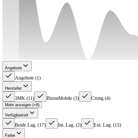
Angebote
Angebote
(
1
)
Hersteller
3MK
(
11
)
BizonMobile
(
3
)
Crong
(
4
)
Mehr anzeigen (+8)
Verfügbarkeit
Beide Lag.
(
17
)
Int. Lag.
(
2
)
Ext. Lag.
(
15
)
Farbe