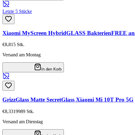
Letzte 5 Stücke
Xiaomi MyScreen HybridGLASS BakterienFREE anti
€8,81
5
Stk.
Versand am Montag
In den Korb
GrizzGlass Matte SecretGlass Xiaomi Mi 10T Pro 5G
€8,33
19989
Stk.
Versand am Dienstag