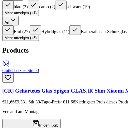
blau
(
2
)
camo
(
2
)
schwarz
(
19
)
Mehr anzeigen (+1)
Art
Etui
(
27
)
Hybridglas
(
11
)
Kameralinsen-Schutzglas
Mehr anzeigen (+3)
Products
Outlet
Letztes Stück!
[CR] Gehärtetes Glas Spigen GLAS.tR Slim Xiaomi 
€11,66
€9,33
1
Stk.
30-Tage-Preis: €11,66
Niedrigster Preis dieses Pro
Versand am Montag
In den Korb