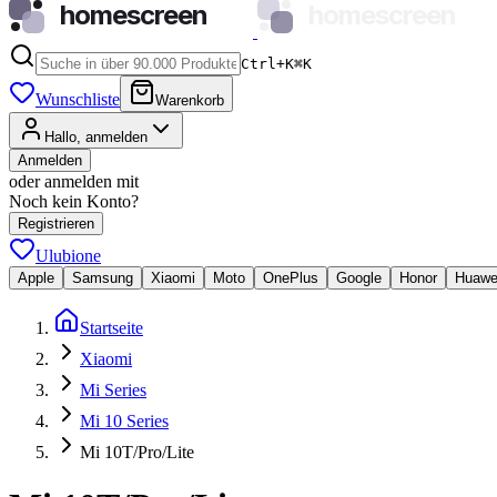
homescreen
homescreen
Ctrl+K
⌘
K
Wunschliste
Warenkorb
Hallo, anmelden
Anmelden
oder anmelden mit
Noch kein Konto?
Registrieren
Ulubione
Apple
Samsung
Xiaomi
Moto
OnePlus
Google
Honor
Huawe
Startseite
Xiaomi
Mi Series
Mi 10 Series
Mi 10T/Pro/Lite