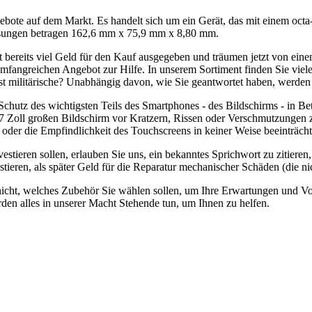
Angebote auf dem Markt. Es handelt sich um ein Gerät, das mit einem 
essungen betragen 162,6 mm x 75,9 mm x 8,80 mm.
t bereits viel Geld für den Kauf ausgegeben und träumen jetzt von ei
angreichen Angebot zur Hilfe. In unserem Sortiment finden Sie viel
fast militärische? Unabhängig davon, wie Sie geantwortet haben, werden 
Schutz des wichtigsten Teils des Smartphones - des Bildschirms - in B
67 Zoll großen Bildschirm vor Kratzern, Rissen oder Verschmutzungen z
s oder die Empfindlichkeit des Touchscreens in keiner Weise beeinträcht
tieren sollen, erlauben Sie uns, ein bekanntes Sprichwort zu zitieren, 
nvestieren, als später Geld für die Reparatur mechanischer Schäden (die
icht, welches Zubehör Sie wählen sollen, um Ihre Erwartungen und Vor
rden alles in unserer Macht Stehende tun, um Ihnen zu helfen.