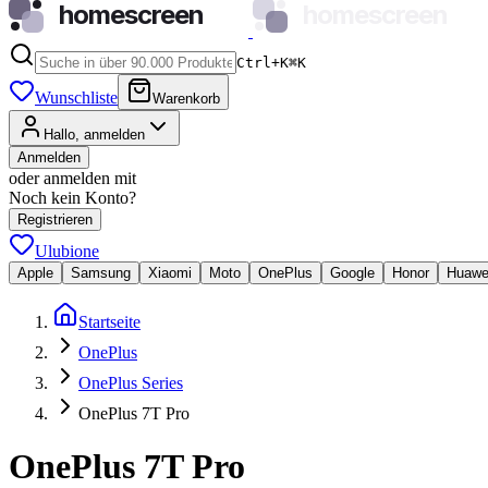
homescreen
homescreen
Ctrl+K
⌘
K
Wunschliste
Warenkorb
Hallo, anmelden
Anmelden
oder anmelden mit
Noch kein Konto?
Registrieren
Ulubione
Apple
Samsung
Xiaomi
Moto
OnePlus
Google
Honor
Huawe
Startseite
OnePlus
OnePlus Series
OnePlus 7T Pro
OnePlus 7T Pro