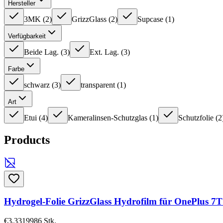
Hersteller
3MK
(
2
)
GrizzGlass
(
2
)
Supcase
(
1
)
Verfügbarkeit
Beide Lag.
(
3
)
Ext. Lag.
(
3
)
Farbe
schwarz
(
3
)
transparent
(
1
)
Art
Etui
(
4
)
Kameralinsen-Schutzglas
(
1
)
Schutzfolie
(
2
Products
Hydrogel-Folie GrizzGlass Hydrofilm für OnePlus 7T
€3,33
19986
Stk.