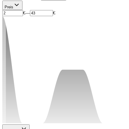
Preis
€
—
€