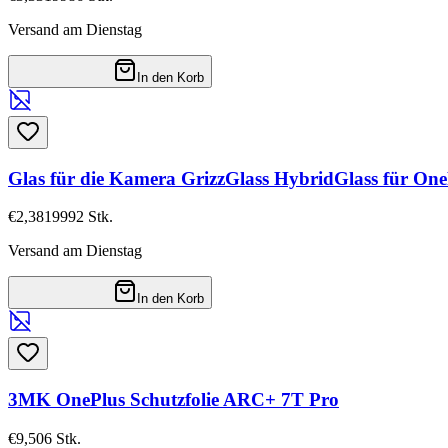
Versand am Dienstag
In den Korb
Glas für die Kamera GrizzGlass HybridGlass für On
€2,38
19992
Stk.
Versand am Dienstag
In den Korb
3MK OnePlus Schutzfolie ARC+ 7T Pro
€9,50
6
Stk.