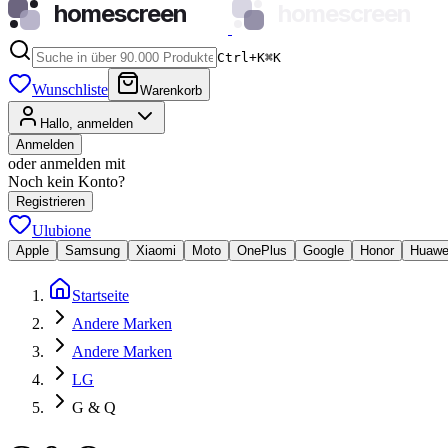
homescreen
homescreen
Ctrl+K
⌘
K
Wunschliste
Warenkorb
Hallo, anmelden
Anmelden
oder anmelden mit
Noch kein Konto?
Registrieren
Ulubione
Apple
Samsung
Xiaomi
Moto
OnePlus
Google
Honor
Huawe
Startseite
Andere Marken
Andere Marken
LG
G & Q