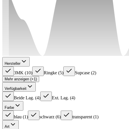
Hersteller
3MK
(
10
)
Ringke
(
5
)
Supcase
(
2
)
Mehr anzeigen (+1)
Verfügbarkeit
Beide Lag.
(
4
)
Ext. Lag.
(
4
)
Farbe
blau
(
1
)
schwarz
(
6
)
transparent
(
1
)
Art