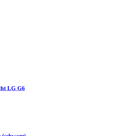
icht LG G6
(schwarz)