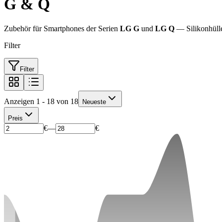
G & Q
Zubehör für Smartphones der Serien
LG G
und
LG Q
— Silikonhülle
Filter
Filter
Anzeigen 1 - 18 von 18
Neueste
Preis
€
—
€