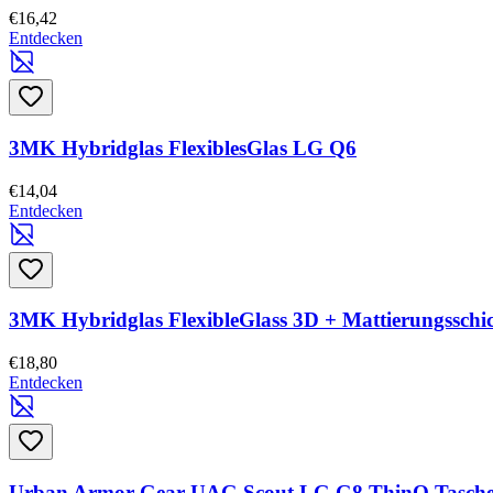
€16,42
Entdecken
3MK Hybridglas FlexiblesGlas LG Q6
€14,04
Entdecken
3MK Hybridglas FlexibleGlass 3D + Mattierungssch
€18,80
Entdecken
Urban Armor Gear UAG Scout LG G8 ThinQ Tasche 