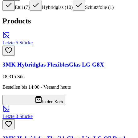
Etui
(
7
)
Hybridglas
(
10
)
Schutzfolie
(
1
)
Products
Letzte 5 Stücke
3MK Hybridglas FlexiblesGlas LG G8X
€8,31
5
Stk.
Bestellen bis 14:00 - Versand heute
In den Korb
Letzte 3 Stücke