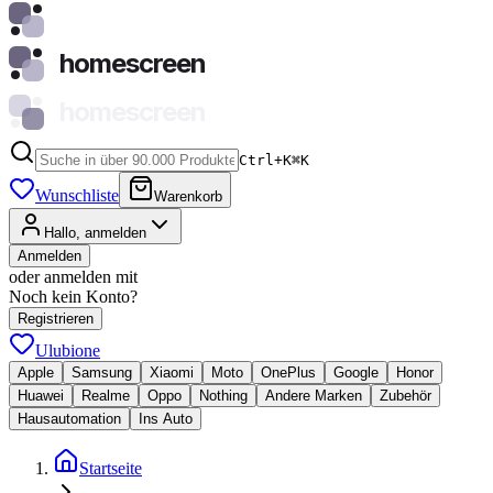
homescreen
homescreen
Ctrl+K
⌘
K
Wunschliste
Warenkorb
Hallo, anmelden
Anmelden
oder anmelden mit
Noch kein Konto?
Registrieren
Ulubione
Apple
Samsung
Xiaomi
Moto
OnePlus
Google
Honor
Huawei
Realme
Oppo
Nothing
Andere Marken
Zubehör
Hausautomation
Ins Auto
Startseite