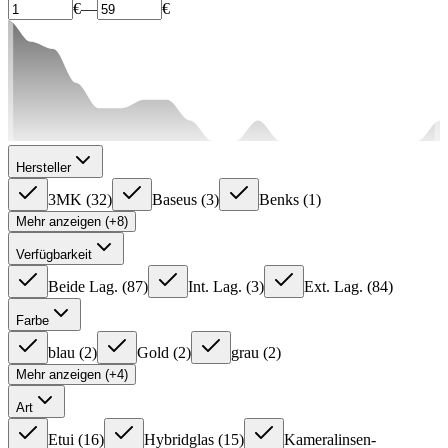
€
—
€
Hersteller
3MK
(
32
)
Baseus
(
3
)
Benks
(
1
)
Mehr anzeigen (+8)
Verfügbarkeit
Beide Lag.
(
87
)
Int. Lag.
(
3
)
Ext. Lag.
(
84
)
Farbe
blau
(
2
)
Gold
(
2
)
grau
(
2
)
Mehr anzeigen (+4)
Art
Etui
(
16
)
Hybridglas
(
15
)
Kameralinsen-