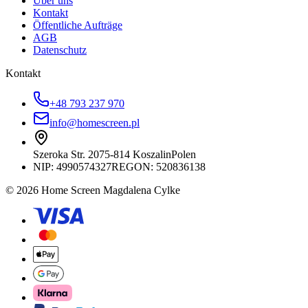
Über uns
Kontakt
Öffentliche Aufträge
AGB
Datenschutz
Kontakt
+48 793 237 970
info@homescreen.pl
Szeroka Str. 20
75-814 Koszalin
Polen
NIP:
4990574327
REGON: 520836138
© 2026 Home Screen Magdalena Cylke