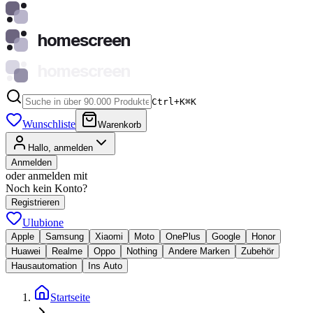
homescreen
homescreen
Ctrl+K
⌘
K
Wunschliste
Warenkorb
Hallo, anmelden
Anmelden
oder anmelden mit
Noch kein Konto?
Registrieren
Ulubione
Apple
Samsung
Xiaomi
Moto
OnePlus
Google
Honor
Huawei
Realme
Oppo
Nothing
Andere Marken
Zubehör
Hausautomation
Ins Auto
Startseite