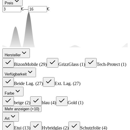
Preis
€
—
€
Hersteller
BizonMobile
(
29
)
GrizzGlass
(
1
)
Tech-Protect
(
1
)
Verfügbarkeit
Beide Lag.
(
27
)
Ext. Lag.
(
27
)
Farbe
beige
(
2
)
blau
(
4
)
Gold
(
1
)
Mehr anzeigen (+10)
Art
Etui
(
13
)
Hybridglas
(
2
)
Schutzfolie
(
4
)