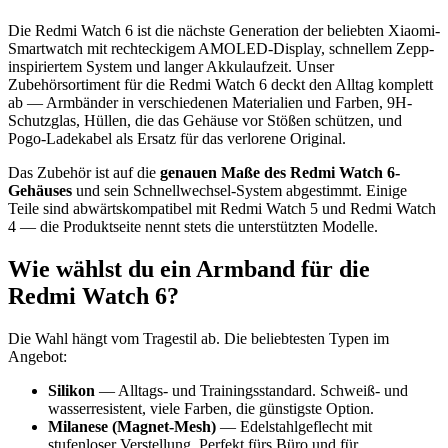
Die Redmi Watch 6 ist die nächste Generation der beliebten Xiaomi-
Smartwatch mit rechteckigem AMOLED-Display, schnellem Zepp-
inspiriertem System und langer Akkulaufzeit. Unser
Zubehörsortiment für die Redmi Watch 6 deckt den Alltag komplett
ab — Armbänder in verschiedenen Materialien und Farben, 9H-
Schutzglas, Hüllen, die das Gehäuse vor Stößen schützen, und
Pogo-Ladekabel als Ersatz für das verlorene Original.
Das Zubehör ist auf die
genauen Maße des Redmi Watch 6-
Gehäuses
und sein Schnellwechsel-System abgestimmt. Einige
Teile sind abwärtskompatibel mit Redmi Watch 5 und Redmi Watch
4 — die Produktseite nennt stets die unterstützten Modelle.
Wie wählst du ein Armband für die
Redmi Watch 6?
Die Wahl hängt vom Tragestil ab. Die beliebtesten Typen im
Angebot:
Silikon
— Alltags- und Trainingsstandard. Schweiß- und
wasserresistent, viele Farben, die günstigste Option.
Milanese (Magnet-Mesh)
— Edelstahlgeflecht mit
stufenloser Verstellung. Perfekt fürs Büro und für