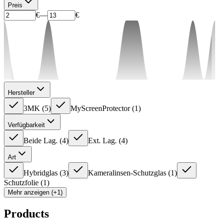
Preis
€
—
€
Hersteller
3MK
(
5
)
MyScreenProtector
(
1
)
Verfügbarkeit
Beide Lag.
(
4
)
Ext. Lag.
(
4
)
Art
Hybridglas
(
3
)
Kameralinsen-Schutzglas
(
1
)
Schutzfolie
(
1
)
Mehr anzeigen (+1)
Products