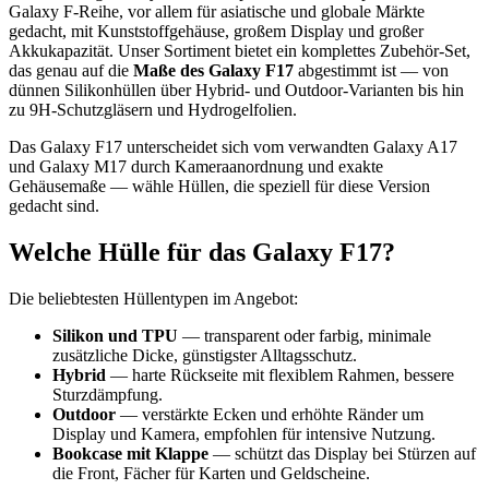
Galaxy F-Reihe, vor allem für asiatische und globale Märkte
gedacht, mit Kunststoffgehäuse, großem Display und großer
Akkukapazität. Unser Sortiment bietet ein komplettes Zubehör-Set,
das genau auf die
Maße des Galaxy F17
abgestimmt ist — von
dünnen Silikonhüllen über Hybrid- und Outdoor-Varianten bis hin
zu 9H-Schutzgläsern und Hydrogelfolien.
Das Galaxy F17 unterscheidet sich vom verwandten Galaxy A17
und Galaxy M17 durch Kameraanordnung und exakte
Gehäusemaße — wähle Hüllen, die speziell für diese Version
gedacht sind.
Welche Hülle für das Galaxy F17?
Die beliebtesten Hüllentypen im Angebot:
Silikon und TPU
— transparent oder farbig, minimale
zusätzliche Dicke, günstigster Alltagsschutz.
Hybrid
— harte Rückseite mit flexiblem Rahmen, bessere
Sturzdämpfung.
Outdoor
— verstärkte Ecken und erhöhte Ränder um
Display und Kamera, empfohlen für intensive Nutzung.
Bookcase mit Klappe
— schützt das Display bei Stürzen auf
die Front, Fächer für Karten und Geldscheine.