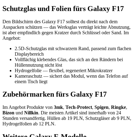
Schutzglas und Folien fürs Galaxy F17
Den Bildschirm des Galaxy F17 solltest du direkt nach dem
Auspacken schützen — das Werksglas verträgt leichte Abnutzung,
ist aber empfindlich gegen Kratzer durch Schlüssel oder Sand. Im
Angebot:
2.5D-Schutzglas mit schwarzem Rand, passend zum flachen
Displaybereich
Vollflächig klebendes Glas, das sich an den Rändern bei
Hüllennutzung nicht löst
Hydrogelfolie — flexibel, regeneriert Mikrokratzer
Kameraschutz — sichert das Modul, wenn das Telefon auf
einem Tisch liegt
Zubehörmarken fürs Galaxy F17
Im Angebot Produkte von
3mk
,
Tech-Protect
,
Spigen
,
Ringke
,
Bizon
und
Nillkin
. Die meisten Artikel sind innerhalb von 24
Stunden versandfertig. Hüllen ab 19 PLN, Schutzgläser ab 9 PLN,
Hydrogelfolien ab 12 PLN.
Weitere Galaxy F-Modelle