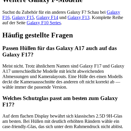
Suchst du Zubehör für ein anderes Galaxy F? Schau bei
Galaxy
F16
,
Galaxy F15
,
Galaxy F14
und
Galaxy F13
. Komplette Reihe
auf der Seite
Galaxy F10 Series
.
Häufig gestellte Fragen
Passen Hüllen für das Galaxy A17 auch auf das
Galaxy F17?
Meist nicht. Trotz ähnlichem Namen sind Galaxy F17 und Galaxy
A17 unterschiedliche Modelle mit leicht abweichenden
Abmessungen und Kameralayouts. Eine Hülle des einen Modells
deckt die Kameraausschnitte des anderen oft nicht korrekt ab —
wähle immer die passende Version.
Welches Schutzglas passt am besten zum Galaxy
F17?
Auf dem flachen Display bewährt sich klassisches 2.5D 9H-Glas
am besten. Bei Hüllen mit deutlich erhöhten Rändern wähle ein
case-friendly-Glas, das sich unter dem Rahmendruck nicht ablöst.