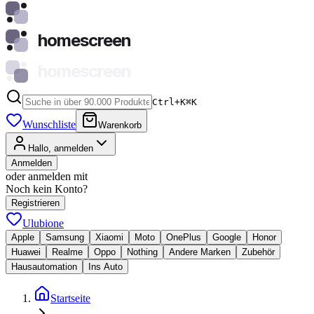
homescreen
homescreen
Ctrl+K
⌘
K
Wunschliste
Warenkorb
Hallo, anmelden
Anmelden
oder anmelden mit
Noch kein Konto?
Registrieren
Ulubione
Apple
Samsung
Xiaomi
Moto
OnePlus
Google
Honor
Huawei
Realme
Oppo
Nothing
Andere Marken
Zubehör
Hausautomation
Ins Auto
Startseite