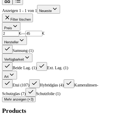
Anzeigen 1 - 1 von 1
Neueste
Filter löschen
Preis
€
—
€
Hersteller
Samsung
(
1
)
Verfügbarkeit
Beide Lag.
(
1
)
Ext. Lag.
(
1
)
Art
Etui
(
107
)
Hybridglas
(
4
)
Kameralinsen-
Schutzglas
(
7
)
Schutzfolie
(
1
)
Mehr anzeigen (+3)
Products