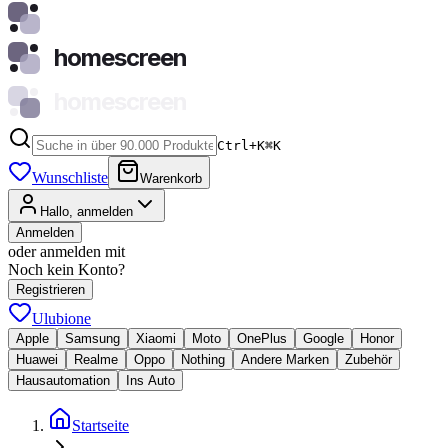
homescreen
homescreen
Ctrl+K
⌘
K
Wunschliste
Warenkorb
Hallo, anmelden
Anmelden
oder anmelden mit
Noch kein Konto?
Registrieren
Ulubione
Apple
Samsung
Xiaomi
Moto
OnePlus
Google
Honor
Huawei
Realme
Oppo
Nothing
Andere Marken
Zubehör
Hausautomation
Ins Auto
Startseite