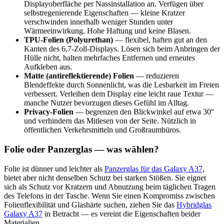
Displayoberfläche per Nassinstallation an. Verfügen über
selbstregenierende Eigenschaften — kleine Kratzer
verschwinden innerhalb weniger Stunden unter
Wärmeeinwirkung. Hohe Haftung und keine Blasen.
TPU-Folien (Polyurethan)
— flexibel, haften gut an den
Kanten des 6,7-Zoll-Displays. Lösen sich beim Anbringen der
Hülle nicht, halten mehrfaches Entfernen und erneutes
Aufkleben aus.
Matte (antireflektierende) Folien
— reduzieren
Blendeffekte durch Sonnenlicht, was die Lesbarkeit im Freien
verbessert. Verleihen dem Display eine leicht raue Textur —
manche Nutzer bevorzugen dieses Gefühl im Alltag.
Privacy-Folien
— begrenzen den Blickwinkel auf etwa 30°
und verhindern das Mitlesen von der Seite. Nützlich in
öffentlichen Verkehrsmitteln und Großraumbüros.
Folie oder Panzerglas — was wählen?
Folie ist dünner und leichter als
Panzerglas für das Galaxy A37
,
bietet aber nicht denselben Schutz bei starken Stößen. Sie eignet
sich als Schutz vor Kratzern und Abnutzung beim täglichen Tragen
des Telefons in der Tasche. Wenn Sie einen Kompromiss zwischen
Folienflexibilität und Glashärte suchen, ziehen Sie das
Hybridglas
Galaxy A37
in Betracht — es vereint die Eigenschaften beider
Materialien.