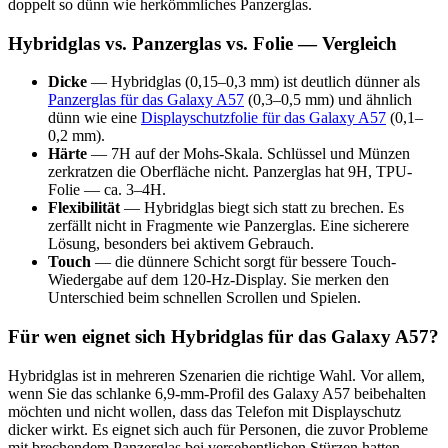
doppelt so dünn wie herkömmliches Panzerglas.
Hybridglas vs. Panzerglas vs. Folie — Vergleich
Dicke
— Hybridglas (0,15–0,3 mm) ist deutlich dünner als
Panzerglas für das Galaxy A57
(0,3–0,5 mm) und ähnlich
dünn wie eine
Displayschutzfolie für das Galaxy A57
(0,1–
0,2 mm).
Härte
— 7H auf der Mohs-Skala. Schlüssel und Münzen
zerkratzen die Oberfläche nicht. Panzerglas hat 9H, TPU-
Folie — ca. 3–4H.
Flexibilität
— Hybridglas biegt sich statt zu brechen. Es
zerfällt nicht in Fragmente wie Panzerglas. Eine sicherere
Lösung, besonders bei aktivem Gebrauch.
Touch
— die dünnere Schicht sorgt für bessere Touch-
Wiedergabe auf dem 120-Hz-Display. Sie merken den
Unterschied beim schnellen Scrollen und Spielen.
Für wen eignet sich Hybridglas für das Galaxy A57?
Hybridglas ist in mehreren Szenarien die richtige Wahl. Vor allem,
wenn Sie das schlanke 6,9-mm-Profil des Galaxy A57 beibehalten
möchten und nicht wollen, dass das Telefon mit Displayschutz
dicker wirkt. Es eignet sich auch für Personen, die zuvor Probleme
mit brechendem Panzerglas bei versehentlichen Stürzen hatten —