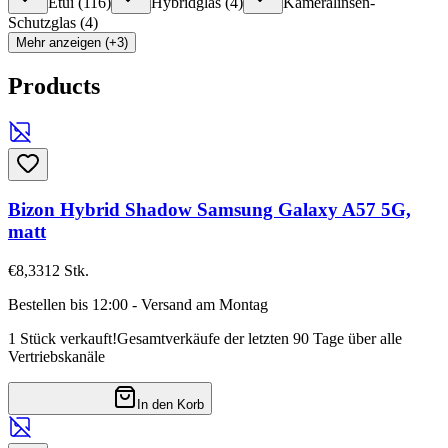
Etui
(
116
)
Hybridglas
(
4
)
Kameralinsen-
Schutzglas
(
4
)
Mehr anzeigen (+3)
Products
Bizon Hybrid Shadow Samsung Galaxy A57 5G,
matt
€8,33
12
Stk.
Bestellen bis 12:00 - Versand am Montag
1 Stück verkauft!
Gesamtverkäufe der letzten 90 Tage über alle
Vertriebskanäle
In den Korb