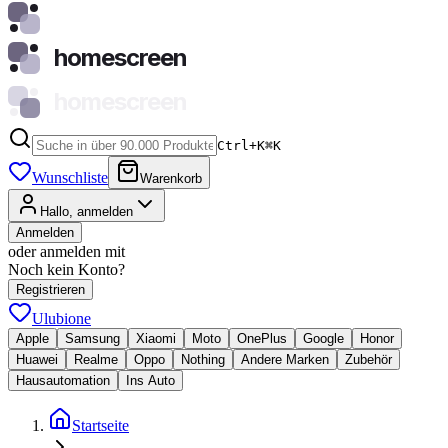
homescreen
homescreen
Ctrl+K
⌘
K
Wunschliste
Warenkorb
Hallo, anmelden
Anmelden
oder anmelden mit
Noch kein Konto?
Registrieren
Ulubione
Apple
Samsung
Xiaomi
Moto
OnePlus
Google
Honor
Huawei
Realme
Oppo
Nothing
Andere Marken
Zubehör
Hausautomation
Ins Auto
Startseite