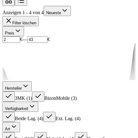
Anzeigen 1 - 4 von 4
Neueste
Filter löschen
Preis
€
—
€
Hersteller
3MK
(
1
)
BizonMobile
(
3
)
Verfügbarkeit
Beide Lag.
(
4
)
Ext. Lag.
(
4
)
Art