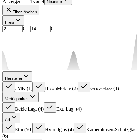
Anzeigen 1 - 4 von 4
Neueste
Filter löschen
Preis
€
—
€
Hersteller
3MK
(
1
)
BizonMobile
(
2
)
GrizzGlass
(
1
)
Verfügbarkeit
Beide Lag.
(
4
)
Ext. Lag.
(
4
)
Art
Etui
(
50
)
Hybridglas
(
4
)
Kameralinsen-Schutzglas
(
6
)