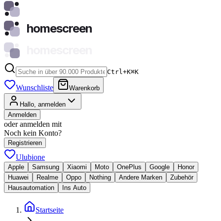
homescreen
homescreen
Ctrl+K
⌘
K
Wunschliste
Warenkorb
Hallo, anmelden
Anmelden
oder anmelden mit
Noch kein Konto?
Registrieren
Ulubione
Apple
Samsung
Xiaomi
Moto
OnePlus
Google
Honor
Huawei
Realme
Oppo
Nothing
Andere Marken
Zubehör
Hausautomation
Ins Auto
Startseite