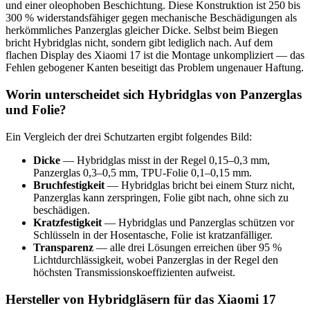
und einer oleophoben Beschichtung. Diese Konstruktion ist 250 bis
300 % widerstandsfähiger gegen mechanische Beschädigungen als
herkömmliches Panzerglas gleicher Dicke. Selbst beim Biegen
bricht Hybridglas nicht, sondern gibt lediglich nach. Auf dem
flachen Display des Xiaomi 17 ist die Montage unkompliziert — das
Fehlen gebogener Kanten beseitigt das Problem ungenauer Haftung.
Worin unterscheidet sich Hybridglas von Panzerglas
und Folie?
Ein Vergleich der drei Schutzarten ergibt folgendes Bild:
Dicke
— Hybridglas misst in der Regel 0,15–0,3 mm,
Panzerglas 0,3–0,5 mm, TPU-Folie 0,1–0,15 mm.
Bruchfestigkeit
— Hybridglas bricht bei einem Sturz nicht,
Panzerglas kann zerspringen, Folie gibt nach, ohne sich zu
beschädigen.
Kratzfestigkeit
— Hybridglas und Panzerglas schützen vor
Schlüsseln in der Hosentasche, Folie ist kratzanfälliger.
Transparenz
— alle drei Lösungen erreichen über 95 %
Lichtdurchlässigkeit, wobei Panzerglas in der Regel den
höchsten Transmissionskoeffizienten aufweist.
Hersteller von Hybridgläsern für das Xiaomi 17