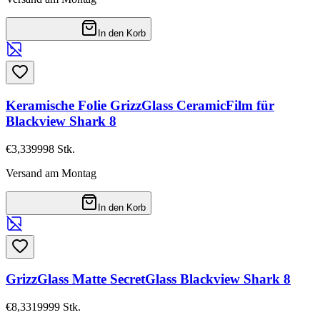
In den Korb
Keramische Folie GrizzGlass CeramicFilm für
Blackview Shark 8
€3,33
9998
Stk.
Versand am Montag
In den Korb
GrizzGlass Matte SecretGlass Blackview Shark 8
€8,33
19999
Stk.