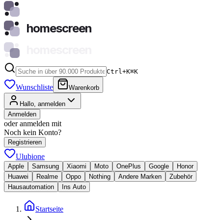
homescreen
homescreen
Ctrl+K
⌘
K
Wunschliste
Warenkorb
Hallo, anmelden
Anmelden
oder anmelden mit
Noch kein Konto?
Registrieren
Ulubione
Apple
Samsung
Xiaomi
Moto
OnePlus
Google
Honor
Huawei
Realme
Oppo
Nothing
Andere Marken
Zubehör
Hausautomation
Ins Auto
Startseite