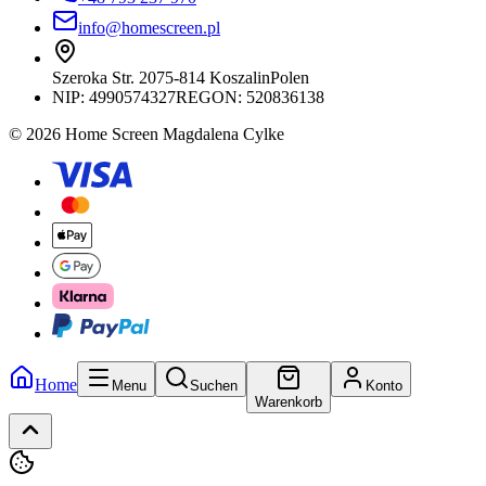
info@homescreen.pl
Szeroka Str. 20
75-814 Koszalin
Polen
NIP:
4990574327
REGON: 520836138
© 2026 Home Screen Magdalena Cylke
Home
Menu
Suchen
Konto
Warenkorb