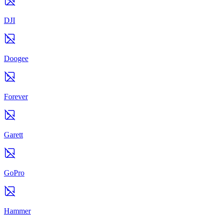
DJI
Doogee
Forever
Garett
GoPro
Hammer