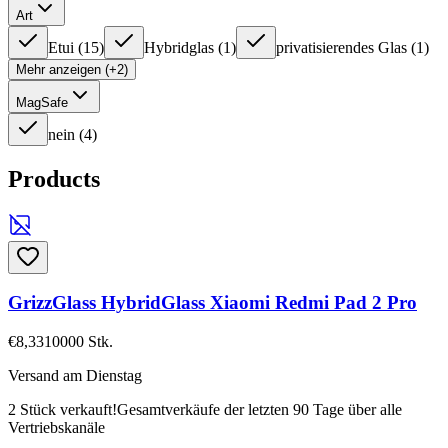
Art
Etui
(
15
)
Hybridglas
(
1
)
privatisierendes Glas
(
1
)
Mehr anzeigen (+2)
MagSafe
nein
(
4
)
Products
GrizzGlass HybridGlass Xiaomi Redmi Pad 2 Pro
€8,33
10000
Stk.
Versand am Dienstag
2 Stück verkauft!
Gesamtverkäufe der letzten 90 Tage über alle
Vertriebskanäle