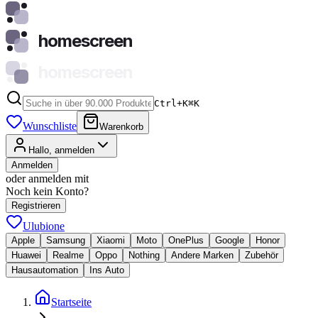
homescreen
homescreen
Ctrl+K
⌘
K
Wunschliste
Warenkorb
Hallo, anmelden
Anmelden
oder anmelden mit
Noch kein Konto?
Registrieren
Ulubione
Apple
Samsung
Xiaomi
Moto
OnePlus
Google
Honor
Huawei
Realme
Oppo
Nothing
Andere Marken
Zubehör
Hausautomation
Ins Auto
Startseite