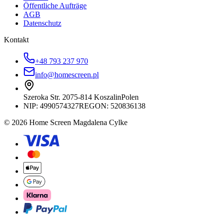
Öffentliche Aufträge
AGB
Datenschutz
Kontakt
+48 793 237 970
info@homescreen.pl
Szeroka Str. 20
75-814 Koszalin
Polen
NIP:
4990574327
REGON: 520836138
© 2026 Home Screen Magdalena Cylke