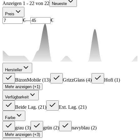
Anzeigen 1 - 22 von 22
Neueste
Preis
€
—
€
Hersteller
BizonMobile
(
13
)
GrizzGlass
(
4
)
Hofi
(
1
)
Mehr anzeigen (+1)
Verfügbarkeit
Beide Lag.
(
21
)
Ext. Lag.
(
21
)
Farbe
grau
(
3
)
grün
(
2
)
navyblau
(
2
)
Mehr anzeigen (+3)