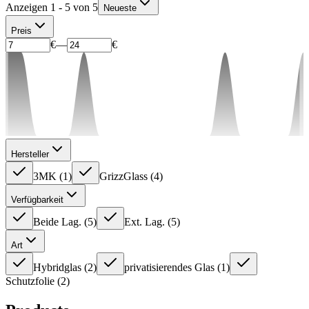
Anzeigen 1 - 5 von 5
Neueste
Preis
€
—
€
Hersteller
3MK
(
1
)
GrizzGlass
(
4
)
Verfügbarkeit
Beide Lag.
(
5
)
Ext. Lag.
(
5
)
Art
Hybridglas
(
2
)
privatisierendes Glas
(
1
)
Schutzfolie
(
2
)