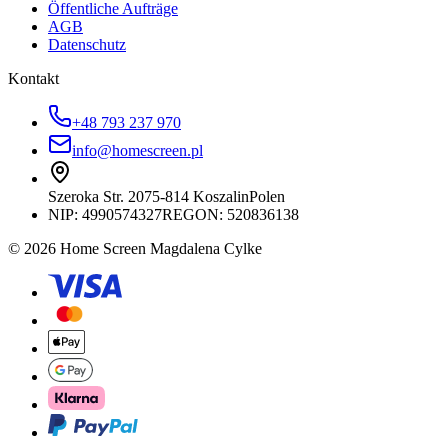
Öffentliche Aufträge
AGB
Datenschutz
Kontakt
+48 793 237 970
info@homescreen.pl
Szeroka Str. 20
75-814 Koszalin
Polen
NIP:
4990574327
REGON: 520836138
© 2026 Home Screen Magdalena Cylke