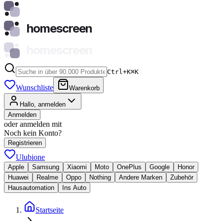
homescreen
homescreen
Ctrl+K
⌘
K
Wunschliste
Warenkorb
Hallo, anmelden
Anmelden
oder anmelden mit
Noch kein Konto?
Registrieren
Ulubione
Apple
Samsung
Xiaomi
Moto
OnePlus
Google
Honor
Huawei
Realme
Oppo
Nothing
Andere Marken
Zubehör
Hausautomation
Ins Auto
Startseite