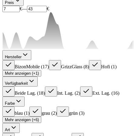
Preis
€
—
€
Hersteller
BizonMobile
(
17
)
GrizzGlass
(
8
)
Hofi
(
1
)
Mehr anzeigen (+1)
Verfügbarkeit
Beide Lag.
(
18
)
Int. Lag.
(
2
)
Ext. Lag.
(
16
)
Farbe
blau
(
1
)
grau
(
2
)
grün
(
3
)
Mehr anzeigen (+6)
Art