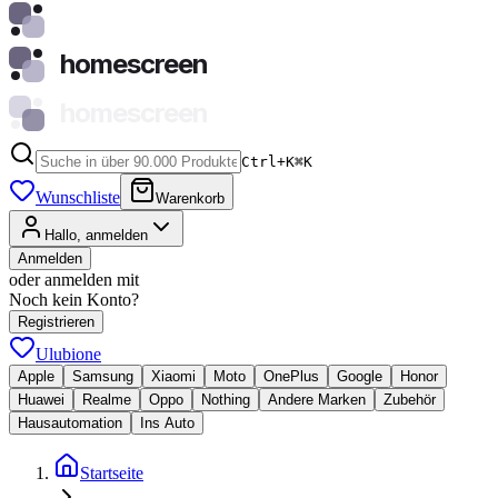
homescreen
homescreen
Ctrl+K
⌘
K
Wunschliste
Warenkorb
Hallo, anmelden
Anmelden
oder anmelden mit
Noch kein Konto?
Registrieren
Ulubione
Apple
Samsung
Xiaomi
Moto
OnePlus
Google
Honor
Huawei
Realme
Oppo
Nothing
Andere Marken
Zubehör
Hausautomation
Ins Auto
Startseite