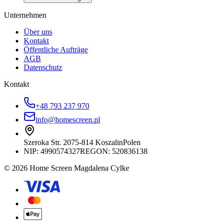
Unternehmen
Über uns
Kontakt
Öffentliche Aufträge
AGB
Datenschutz
Kontakt
+48 793 237 970
info@homescreen.pl
Szeroka Str. 20
75-814 Koszalin
Polen
NIP:
4990574327
REGON: 520836138
© 2026 Home Screen Magdalena Cylke