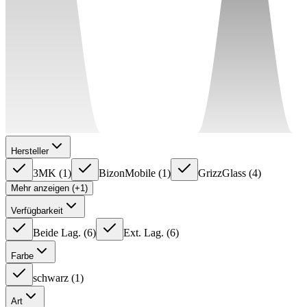
Hersteller
3MK
(
1
)
BizonMobile
(
1
)
GrizzGlass
(
4
)
Mehr anzeigen (+1)
Verfügbarkeit
Beide Lag.
(
6
)
Ext. Lag.
(
6
)
Farbe
schwarz
(
1
)
Art