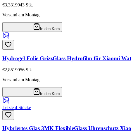
€3,33
19943
Stk.
Versand am Montag
In den Korb
Hydrogel-Folie GrizzGlass Hydrofilm für Xiaomi Wat
€2,85
19956
Stk.
Versand am Montag
In den Korb
Letzte 4 Stücke
Hybriertes Glas 3MK FlexibleGlass Uhrenschutz Xia