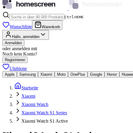
homescreen
homescreen
Ctrl+K
⌘
K
Wunschliste
Warenkorb
Hallo, anmelden
Anmelden
oder anmelden mit
Noch kein Konto?
Registrieren
Ulubione
Apple
Samsung
Xiaomi
Moto
OnePlus
Google
Honor
Huawe
Startseite
Xiaomi
Xiaomi Watch
Xiaomi Watch S1 Series
Xiaomi Watch S1 Active