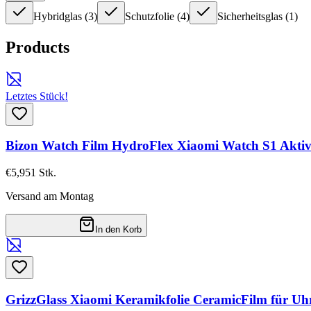
Hybridglas
(
3
)
Schutzfolie
(
4
)
Sicherheitsglas
(
1
)
Products
Letztes Stück!
Bizon Watch Film HydroFlex Xiaomi Watch S1 Akti
€5,95
1
Stk.
Versand am Montag
In den Korb
GrizzGlass Xiaomi Keramikfolie CeramicFilm für Uhr