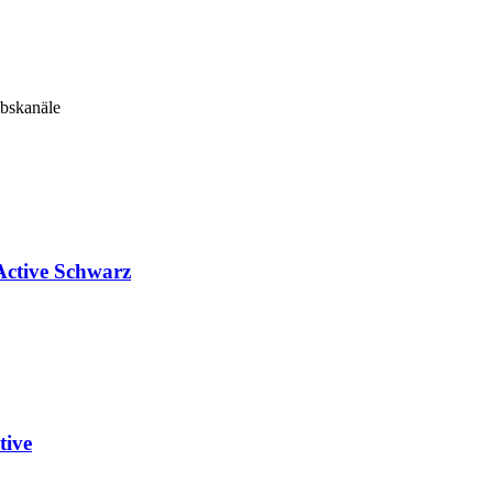
ebskanäle
Active Schwarz
tive