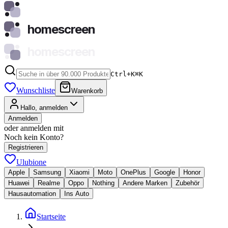
homescreen
homescreen
Ctrl+K
⌘
K
Wunschliste
Warenkorb
Hallo, anmelden
Anmelden
oder anmelden mit
Noch kein Konto?
Registrieren
Ulubione
Apple
Samsung
Xiaomi
Moto
OnePlus
Google
Honor
Huawei
Realme
Oppo
Nothing
Andere Marken
Zubehör
Hausautomation
Ins Auto
Startseite