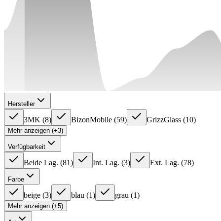
Hersteller
3MK
(
8
)
BizonMobile
(
59
)
GrizzGlass
(
10
)
Mehr anzeigen (+3)
Verfügbarkeit
Beide Lag.
(
81
)
Int. Lag.
(
3
)
Ext. Lag.
(
78
)
Farbe
beige
(
3
)
blau
(
1
)
grau
(
1
)
Mehr anzeigen (+5)