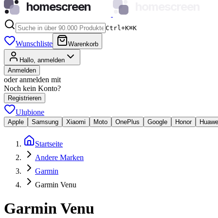
homescreen
homescreen
Ctrl+K
⌘
K
Wunschliste
Warenkorb
Hallo, anmelden
Anmelden
oder anmelden mit
Noch kein Konto?
Registrieren
Ulubione
Apple
Samsung
Xiaomi
Moto
OnePlus
Google
Honor
Huawe
Startseite
Andere Marken
Garmin
Garmin Venu
Garmin Venu