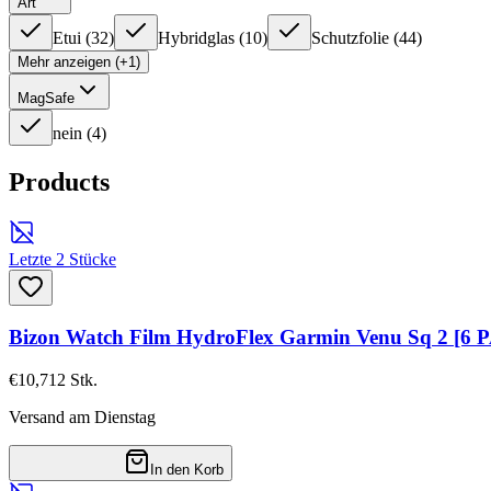
Art
Etui
(
32
)
Hybridglas
(
10
)
Schutzfolie
(
44
)
Mehr anzeigen (+1)
MagSafe
nein
(
4
)
Products
Letzte 2 Stücke
Bizon Watch Film HydroFlex Garmin Venu Sq 2 [6
€10,71
2
Stk.
Versand am Dienstag
In den Korb