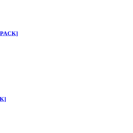
6 PACK]
CK]