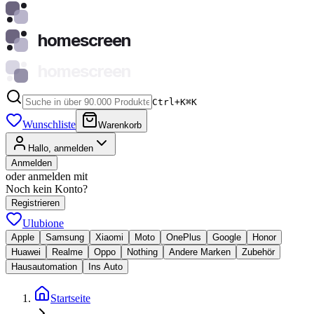
homescreen
homescreen
Ctrl+K
⌘
K
Wunschliste
Warenkorb
Hallo, anmelden
Anmelden
oder anmelden mit
Noch kein Konto?
Registrieren
Ulubione
Apple
Samsung
Xiaomi
Moto
OnePlus
Google
Honor
Huawei
Realme
Oppo
Nothing
Andere Marken
Zubehör
Hausautomation
Ins Auto
Startseite