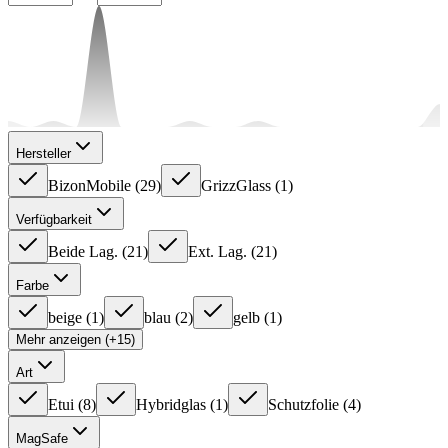
Hersteller
BizonMobile
(
29
)
GrizzGlass
(
1
)
Verfügbarkeit
Beide Lag.
(
21
)
Ext. Lag.
(
21
)
Farbe
beige
(
1
)
blau
(
2
)
gelb
(
1
)
Mehr anzeigen (+15)
Art
Etui
(
8
)
Hybridglas
(
1
)
Schutzfolie
(
4
)
MagSafe