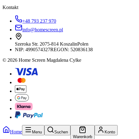
Kontakt
+48 793 237 970
info@homescreen.pl
Szeroka Str. 20
75-814 Koszalin
Polen
NIP:
4990574327
REGON: 520836138
© 2026 Home Screen Magdalena Cylke
Home
Menu
Suchen
Konto
Warenkorb