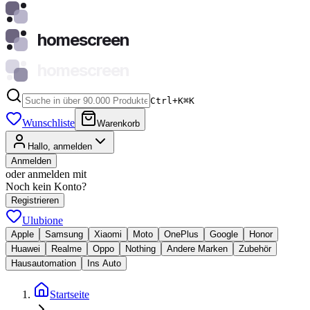
homescreen
homescreen
Ctrl+K
⌘
K
Wunschliste
Warenkorb
Hallo, anmelden
Anmelden
oder anmelden mit
Noch kein Konto?
Registrieren
Ulubione
Apple
Samsung
Xiaomi
Moto
OnePlus
Google
Honor
Huawei
Realme
Oppo
Nothing
Andere Marken
Zubehör
Hausautomation
Ins Auto
Startseite