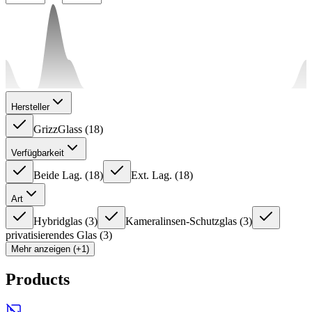
Hersteller
GrizzGlass
(
18
)
Verfügbarkeit
Beide Lag.
(
18
)
Ext. Lag.
(
18
)
Art
Hybridglas
(
3
)
Kameralinsen-Schutzglas
(
3
)
privatisierendes Glas
(
3
)
Mehr anzeigen (+1)
Products