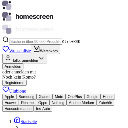
homescreen
homescreen
Ctrl+K
⌘
K
Wunschliste
Warenkorb
Hallo, anmelden
Anmelden
oder anmelden mit
Noch kein Konto?
Registrieren
Ulubione
Apple
Samsung
Xiaomi
Moto
OnePlus
Google
Honor
Huawei
Realme
Oppo
Nothing
Andere Marken
Zubehör
Hausautomation
Ins Auto
Startseite