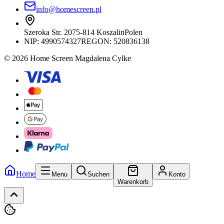
info@homescreen.pl
Szeroka Str. 20
75-814 Koszalin
Polen
NIP:
4990574327
REGON: 520836138
© 2026 Home Screen Magdalena Cylke
Home
Menu
Suchen
Konto
Warenkorb