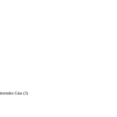
sierendes Glas
(
3
)