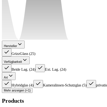
Hersteller
GrizzGlass
(
25
)
Verfügbarkeit
Beide Lag.
(
24
)
Ext. Lag.
(
24
)
Art
Hybridglas
(
4
)
Kameralinsen-Schutzglas
(
5
)
privati
Mehr anzeigen (+1)
Products