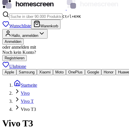
homescreen
homescreen
Ctrl+K
⌘
K
Wunschliste
Warenkorb
Hallo, anmelden
Anmelden
oder anmelden mit
Noch kein Konto?
Registrieren
Ulubione
Apple
Samsung
Xiaomi
Moto
OnePlus
Google
Honor
Huawe
Startseite
Vivo
Vivo T
Vivo T3
Vivo T3