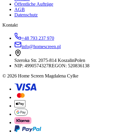
Öffentliche Aufträge
AGB
Datenschutz
Kontakt
+48 793 237 970
info@homescreen.pl
Szeroka Str. 20
75-814 Koszalin
Polen
NIP:
4990574327
REGON: 520836138
© 2026 Home Screen Magdalena Cylke