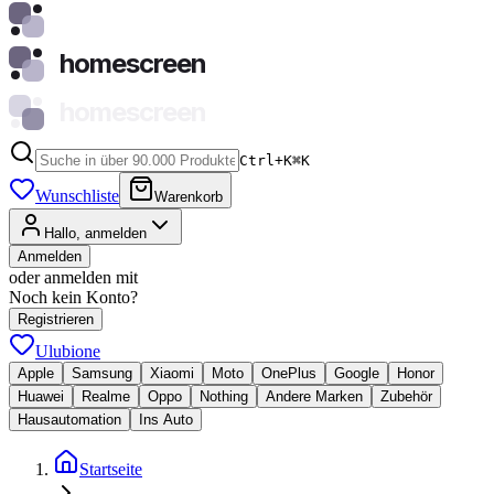
homescreen
homescreen
Ctrl+K
⌘
K
Wunschliste
Warenkorb
Hallo, anmelden
Anmelden
oder anmelden mit
Noch kein Konto?
Registrieren
Ulubione
Apple
Samsung
Xiaomi
Moto
OnePlus
Google
Honor
Huawei
Realme
Oppo
Nothing
Andere Marken
Zubehör
Hausautomation
Ins Auto
Startseite