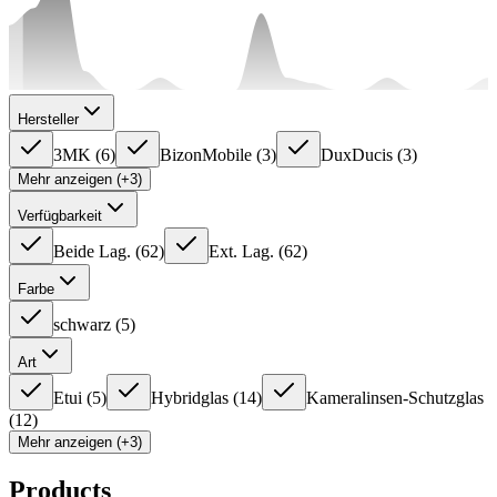
Hersteller
3MK
(
6
)
BizonMobile
(
3
)
DuxDucis
(
3
)
Mehr anzeigen (+3)
Verfügbarkeit
Beide Lag.
(
62
)
Ext. Lag.
(
62
)
Farbe
schwarz
(
5
)
Art
Etui
(
5
)
Hybridglas
(
14
)
Kameralinsen-Schutzglas
(
12
)
Mehr anzeigen (+3)
Products