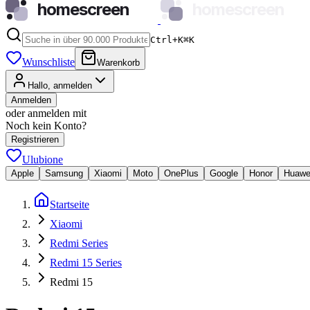
homescreen
homescreen
Ctrl+K
⌘
K
Wunschliste
Warenkorb
Hallo, anmelden
Anmelden
oder anmelden mit
Noch kein Konto?
Registrieren
Ulubione
Apple
Samsung
Xiaomi
Moto
OnePlus
Google
Honor
Huawe
Startseite
Xiaomi
Redmi Series
Redmi 15 Series
Redmi 15