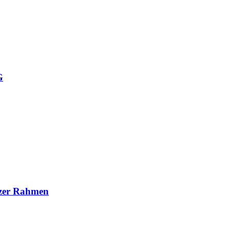
G
rzer Rahmen