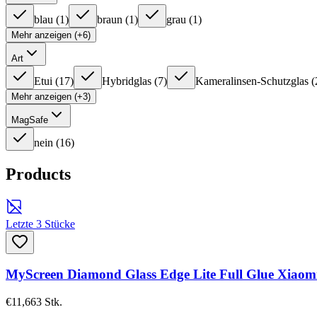
blau
(
1
)
braun
(
1
)
grau
(
1
)
Mehr anzeigen (+6)
Art
Etui
(
17
)
Hybridglas
(
7
)
Kameralinsen-Schutzglas
(
Mehr anzeigen (+3)
MagSafe
nein
(
16
)
Products
Letzte 3 Stücke
MyScreen Diamond Glass Edge Lite Full Glue Xiaom
€11,66
3
Stk.