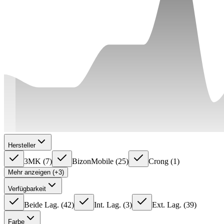
Hersteller
3MK
(
7
)
BizonMobile
(
25
)
Crong
(
1
)
Mehr anzeigen (+3)
Verfügbarkeit
Beide Lag.
(
42
)
Int. Lag.
(
3
)
Ext. Lag.
(
39
)
Farbe