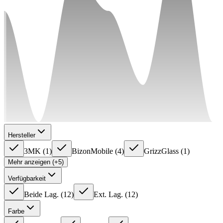
Hersteller
3MK
(
1
)
BizonMobile
(
4
)
GrizzGlass
(
1
)
Mehr anzeigen (+5)
Verfügbarkeit
Beide Lag.
(
12
)
Ext. Lag.
(
12
)
Farbe