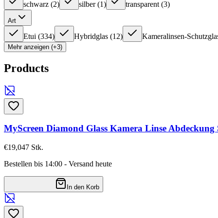
schwarz
(
2
)
silber
(
1
)
transparent
(
3
)
Art
Etui
(
334
)
Hybridglas
(
12
)
Kameralinsen-Schutzgla
Mehr anzeigen (+3)
Products
MyScreen Diamond Glass Kamera Linse Abdeckung 
€19,04
7
Stk.
Bestellen bis 14:00 - Versand heute
In den Korb