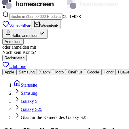
homescreen
homescreen
Ctrl+K
⌘
K
Wunschliste
Warenkorb
Hallo, anmelden
Anmelden
oder anmelden mit
Noch kein Konto?
Registrieren
Ulubione
Apple
Samsung
Xiaomi
Moto
OnePlus
Google
Honor
Huawe
Startseite
Samsung
Galaxy S
Galaxy S25
Glas für die Kamera des Galaxy S25