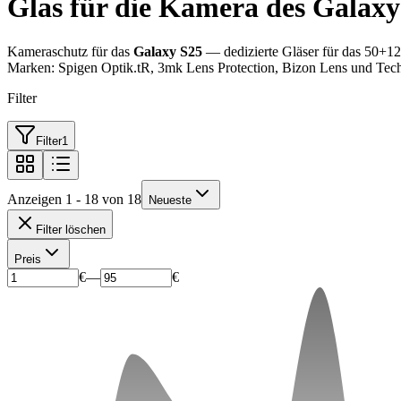
Glas für die Kamera des Galaxy
Kameraschutz für das
Galaxy S25
— dedizierte Gläser für das 50+1
Marken: Spigen Optik.tR, 3mk Lens Protection, Bizon Lens und Te
Filter
Filter
1
Anzeigen 1 - 18 von 18
Neueste
Filter löschen
Preis
€
—
€