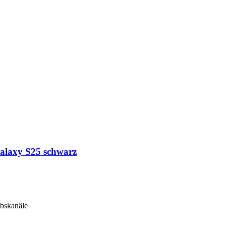
laxy S25 schwarz
ebskanäle