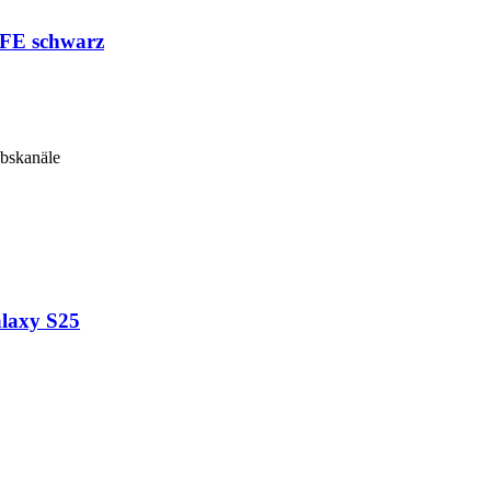
 FE schwarz
ebskanäle
alaxy S25